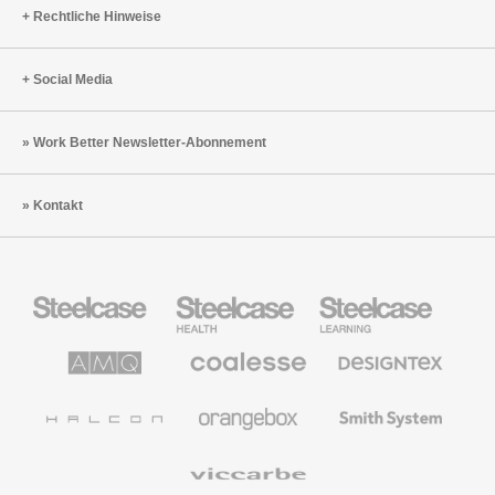
Rechtliche Hinweise
Social Media
Work Better Newsletter-Abonnement
Kontakt
Steelcase
Steelcase
Steelcase
Büromöbel
Health
Education
Möbel
AMQ
Coalesse
Designtex
Solutions
Büromöbel
Textilien
und
Wandverkleidung
Halcon
Orangebox
Smith
System
Viccarbe