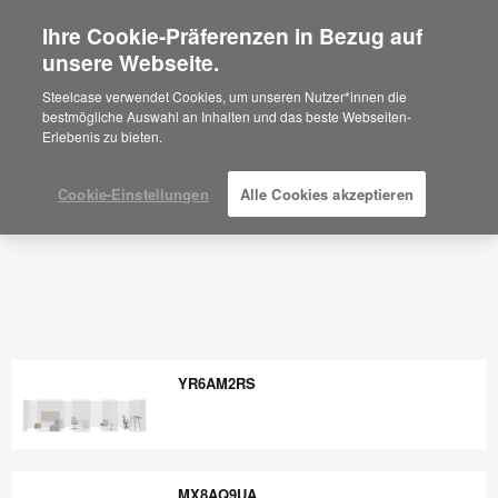
Ihre Cookie-Präferenzen in Bezug auf
×
Are you in United States?
unsere Webseite.
Would you like to see Products we sell in
Steelcase verwendet Cookies, um unseren Nutzer*innen die
your region?
bestmögliche Auswahl an Inhalten und das beste Webseiten-
Erlebenis zu bieten.
Americas
English
Español
Cookie-Einstellungen
Alle Cookies akzeptieren
YR6AM2RS
YR6AM2RS
MX8AQ9UA