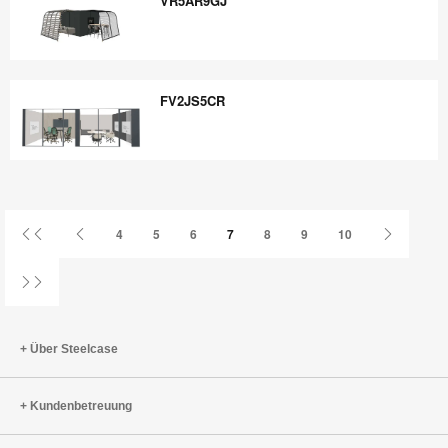
VR5AR9GJ
VR5AR9GJ
FV2JS5CR
FV2JS5CR
Erste
Vorherige
Nächste
4
5
6
7
8
9
10
Seite
Seite
Seite
Letzte
Seite
Über Steelcase
Kundenbetreuung