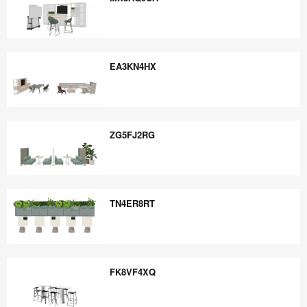
MX8AQ9UA
EA3KN4HX
EA3KN4HX
ZG5FJ2RG
ZG5FJ2RG
TN4ER8RT
TN4ER8RT
FK8VF4XQ