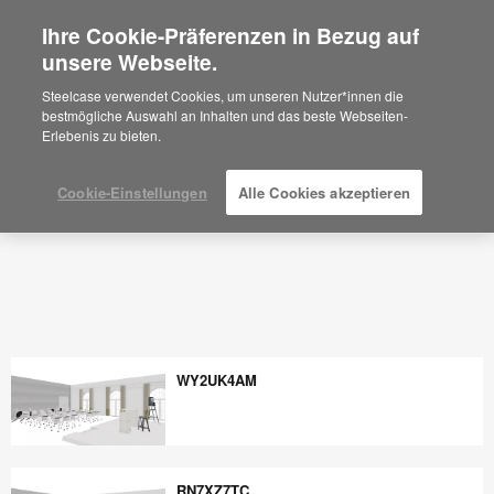
Ihre Cookie-Präferenzen in Bezug auf
×
Are you in United States?
unsere Webseite.
Would you like to see Products we sell in
Steelcase verwendet Cookies, um unseren Nutzer*innen die
your region?
bestmögliche Auswahl an Inhalten und das beste Webseiten-
Erlebenis zu bieten.
Americas
English
Español
Cookie-Einstellungen
Alle Cookies akzeptieren
WY2UK4AM
WY2UK4AM
RN7XZ7TC