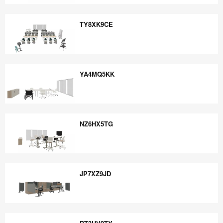
MW8TZ2GY
TY8XK9CE
TY8XK9CE
YA4MQ5KK
YA4MQ5KK
NZ6HX5TG
NZ6HX5TG
JP7XZ9JD
JP7XZ9JD