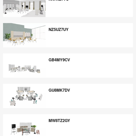
RN7XZ7TC
NZ5UZ7UY
NZ5UZ7UY
GB4MY9CV
GB4MY9CV
GU8MK7DV
GU8MK7DV
MW8TZ2GY