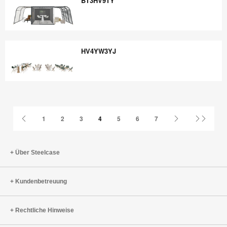
BT3HV9TY
BT3HV9TY
HV4YW3YJ
HV4YW3YJ
Vorherige
Nächste
Letzte
1
2
3
4
5
6
7
Seite
Seite
Seite
Über Steelcase
Kundenbetreuung
Rechtliche Hinweise