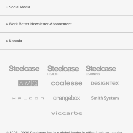
Social Media
Work Better Newsletter-Abonnement
Kontakt
Steelcase
Steelcase
Steelcase
Büromöbel
Health
Education
Möbel
AMQ
Coalesse
Designtex
Solutions
Büromöbel
Textilien
und
Wandverkleidung
Halcon
Orangebox
Smith
System
Viccarbe
© 1996 - 2026 Steelcase Inc. is a global leader in office furniture, interior