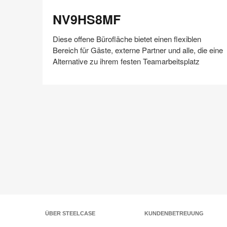
NV9HS8MF
NV9HS8MF
Diese offene Bürofläche bietet einen flexiblen
Bereich für Gäste, externe Partner und alle, die eine
Alternative zu ihrem festen Teamarbeitsplatz
Auf
Auf
Auf
Auf
Weiterleiten
Speichern
Facebook
Twitter
Pinterest
LinkedIn
teilen
teilen
teilen
teilen
ÜBER STEELCASE
KUNDENBETREUUNG