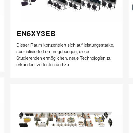
EN6XY3EB
Q
EN6XY3EB
Dieser Raum konzentriert sich auf leistungsstarke,
spezialisierte Lernumgebungen, die es
Studierenden ermöglichen, neue Technologien zu
erkunden, zu testen und zu
Auf
Auf
Auf
Auf
Weiterleiten
Speichern
Facebook
Twitter
Pinterest
LinkedIn
teilen
teilen
teilen
teilen