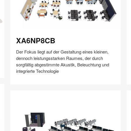
XA6NP8CB
K
XA6NP8CB
Der Fokus liegt auf der Gestaltung eines kleinen,
dennoch leistungsstarken Raumes, der durch
sorgfältig abgestimmte Akustik, Beleuchtung und
integrierte Technologie
Auf
Auf
Auf
Auf
Weiterleiten
Speichern
Facebook
Twitter
Pinterest
LinkedIn
teilen
teilen
teilen
teilen