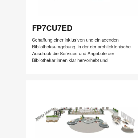
FP7CU7ED
FP7CU7ED
Schaffung einer inklusiven und einladenden
Bibliotheksumgebung, in der der architektonische
Ausdruck die Services und Angebote der
Bibliothekar:innen klar hervorhebt und
Auf
Auf
Auf
Auf
Weiterleiten
Speichern
Facebook
Twitter
Pinterest
LinkedIn
teilen
teilen
teilen
teilen