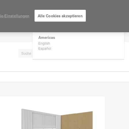
×
Are you in United States?
ie-Einstellungen
Alle Cookies akzeptieren
Would you like to see Products we sell in
your region?
Americas
EINLOGGEN / ANMELDEN
English
Español