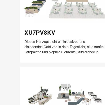
XU7PV8KV
XU7PV8KV
Dieses Konzept sieht ein inklusives und
einladendes Café vor, in dem Tageslicht, eine sanfte
Farbpalette und biophile Elemente Studierende in
Auf
Auf
Auf
Auf
Weiterleiten
Speichern
Facebook
Twitter
Pinterest
LinkedIn
teilen
teilen
teilen
teilen