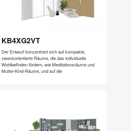
B4XG2VT
KB4XG2VT
Der Entwurf konzentriert sich auf kompakte,
zweckorientierte Räume, die das individuelle
Wohlbefinden fördern, wie Meditationsräume und
Mutter-Kind-Räume, und auf die
Auf
Auf
Auf
Auf
Weiterleiten
Speichern
Facebook
Twitter
Pinterest
LinkedIn
teilen
teilen
teilen
teilen