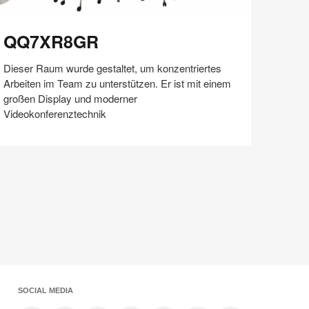
Q7XR8GR
QQ7XR8GR
Dieser Raum wurde gestaltet, um konzentriertes
Arbeiten im Team zu unterstützen. Er ist mit einem
großen Display und moderner
Videokonferenztechnik
Auf
Auf
Auf
Auf
Weiterleiten
Speichern
Facebook
Twitter
Pinterest
LinkedIn
teilen
teilen
teilen
teilen
SOCIAL MEDIA