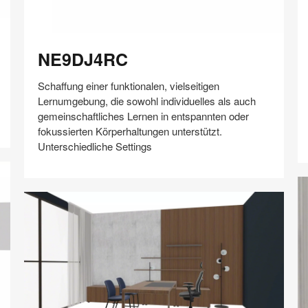
NE9DJ4RC
K
NE9DJ4RC
Schaffung einer funktionalen, vielseitigen
Lernumgebung, die sowohl individuelles als auch
gemeinschaftliches Lernen in entspannten oder
fokussierten Körperhaltungen unterstützt.
Unterschiedliche Settings
Auf
Auf
Auf
Auf
Weiterleiten
Speichern
Facebook
Twitter
Pinterest
LinkedIn
teilen
teilen
teilen
teilen