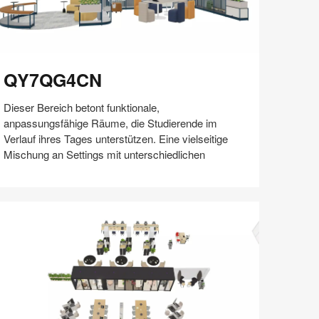
Y7QG4CN
QY7QG4CN
Dieser Bereich betont funktionale,
anpassungsfähige Räume, die Studierende im
Verlauf ihres Tages unterstützen. Eine vielseitige
Mischung an Settings mit unterschiedlichen
Auf
Auf
Auf
Auf
Weiterleiten
Speichern
Facebook
Twitter
Pinterest
LinkedIn
teilen
teilen
teilen
teilen