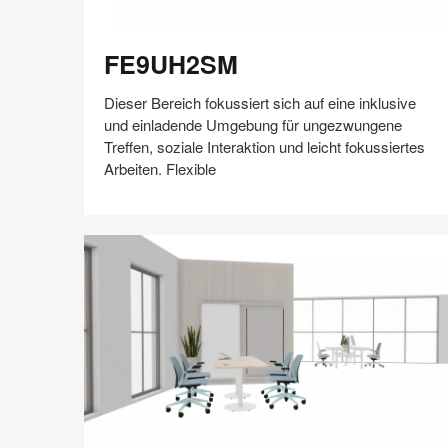
FE9UH2SM
FE9UH2SM
Dieser Bereich fokussiert sich auf eine inklusive
und einladende Umgebung für ungezwungene
Treffen, soziale Interaktion und leicht fokussiertes
Arbeiten. Flexible
Auf
Auf
Auf
Auf
Weiterleiten
Speichern
Facebook
Twitter
Pinterest
LinkedIn
teilen
teilen
teilen
teilen