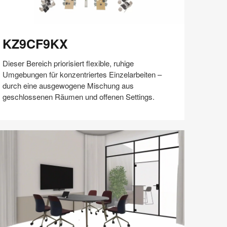
Z9CF9KX
KZ9CF9KX
Dieser Bereich priorisiert flexible, ruhige
Umgebungen für konzentriertes Einzelarbeiten –
durch eine ausgewogene Mischung aus
geschlossenen Räumen und offenen Settings.
Auf
Auf
Auf
Auf
Weiterleiten
Speichern
Facebook
Twitter
Pinterest
LinkedIn
teilen
teilen
teilen
teilen