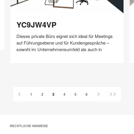
Q
YC9JW4VP
YC9JW4VP
Dieses private Büro eignet sich ideal für Meetings
auf Führungsebene und für Kundengespräche –
sowohl im Unternehmensumfeld als auch in
Auf
Auf
Auf
Auf
Weiterleiten
Speichern
Facebook
Twitter
Pinterest
LinkedIn
teilen
teilen
teilen
teilen
Vorherige
Nächste
Letzte
1
2
3
4
5
6
Seite
Seite
Seite
RECHTLICHE HINWEISE