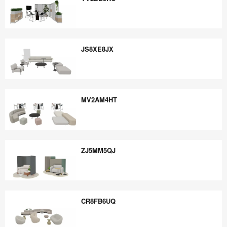
YV2BE5RC
JS8XE8JX
JS8XE8JX
MV2AM4HT
MV2AM4HT
ZJ5MM5QJ
ZJ5MM5QJ
CR8FB6UQ