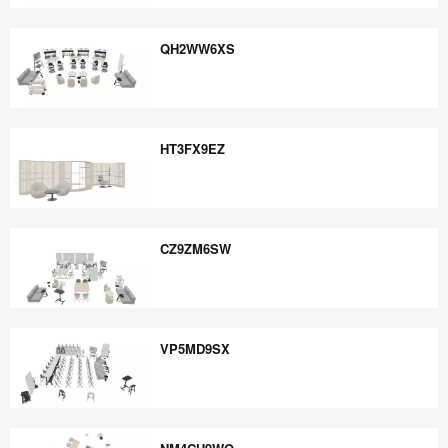
CR8FB6UQ
QH2WW6XS
QH2WW6XS
HT3FX9EZ
HT3FX9EZ
CZ9ZM6SW
CZ9ZM6SW
VP5MD9SX
VP5MD9SX