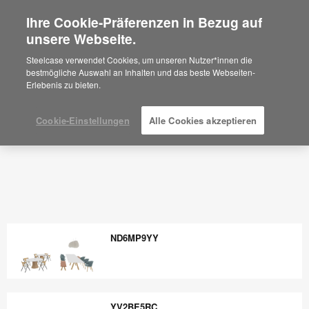
Ihre Cookie-Präferenzen in Bezug auf
×
Are you in United States?
unsere Webseite.
Would you like to see Products we sell in
Steelcase verwendet Cookies, um unseren Nutzer*innen die
your region?
bestmögliche Auswahl an Inhalten und das beste Webseiten-
Erlebenis zu bieten.
Americas
English
Español
Cookie-Einstellungen
Alle Cookies akzeptieren
ND6MP9YY
ND6MP9YY
YV2BE5RC