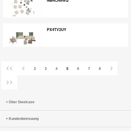
NM4CH9WQ
NM4CH9WQ
PX4TV2UY
PX4TV2UY
Erste
Vorherige
Nächste
2
3
4
5
6
7
8
Seite
Seite
Seite
Letzte
Seite
Über Steelcase
Kundenbetreuung