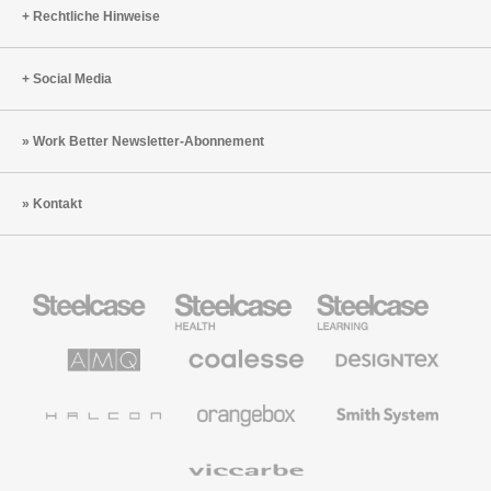
Rechtliche Hinweise
Social Media
Work Better Newsletter-Abonnement
Kontakt
Steelcase
Steelcase
Steelcase
Büromöbel
Health
Education
Möbel
AMQ
Coalesse
Designtex
Solutions
Büromöbel
Textilien
und
Wandverkleidung
Halcon
Orangebox
Smith
System
Viccarbe