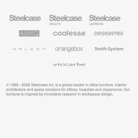
Steelcase
Steelcase
Steelcase
Büromöbel
Health
Education
Möbel
AMQ
Coalesse
Designtex
Solutions
Büromöbel
Textilien
und
Wandverkleidung
Halcon
Orangebox
Smith
System
Viccarbe
© 1996 - 2026 Steelcase Inc. is a global leader in office furniture, interior
architecture and space solutions for offices, hospitals and classrooms. Our
furniture is inspired by innovative research in workspace design.