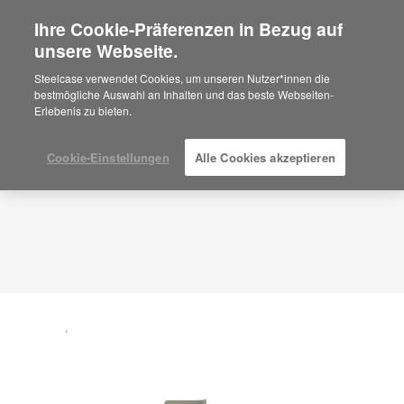
Ihre Cookie-Präferenzen in Bezug auf
×
Are you in United States?
unsere Webseite.
Planungsidee
ID: PH4AV6EW
Would you like to see Products we sell in
Steelcase verwendet Cookies, um unseren Nutzer*innen die
your region?
bestmögliche Auswahl an Inhalten und das beste Webseiten-
Erlebenis zu bieten.
Americas
English
Español
Cookie-Einstellungen
Alle Cookies akzeptieren