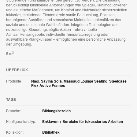
berücksichtigt funktionale Anforderungen wie Spiegel, Kühlmöglichkeiten
und akustische Maßnahmen, um Komfort und Nutzbarkeit sicherzustellen.
Inklusive, einladende Elemente wie sanfte Beleuchtung, Pflanzen,
beruhigende Ausblicke und sensorische Materialien unterstützen das
soziale und emotionale Wohlbefinden. Integrierte Technologien und
nutzerseitige Steuerungsmöglichkeiten – etwa virtuelle
Achtsamkeitsangebote, individuelle Temperaturregelung oder
auswählbare Klangkulissen – ermöglichen eine persönliche Anpassung
der Umgebung.
2
5 m
ÜBERBLICK
Produkte
Nagi
,
Savina Sofa
,
Massaud Lounge Seating
,
Steelcase
Flex Active Frames
TAGS
Branche:
Bildungsbereich
Konfigurationstyp:
Enklaven + Bereiche für fokussiertes Arbeiten
Kollektion:
Bibliothek