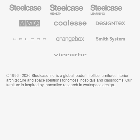
Steelcase
Steelcase
Steelcase
Büromöbel
Health
Education
Möbel
AMQ
Coalesse
Designtex
Solutions
Büromöbel
Textilien
und
Wandverkleidung
Halcon
Orangebox
Smith
System
Viccarbe
© 1996 - 2026 Steelcase Inc. is a global leader in office furniture, interior
architecture and space solutions for offices, hospitals and classrooms. Our
furniture is inspired by innovative research in workspace design.