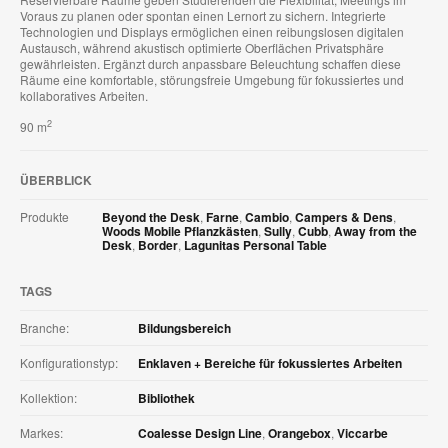
Voraus zu planen oder spontan einen Lernort zu sichern. Integrierte
Technologien und Displays ermöglichen einen reibungslosen digitalen
Austausch, während akustisch optimierte Oberflächen Privatsphäre
gewährleisten. Ergänzt durch anpassbare Beleuchtung schaffen diese
Räume eine komfortable, störungsfreie Umgebung für fokussiertes und
kollaboratives Arbeiten.
2
90 m
ÜBERBLICK
Produkte
Beyond the Desk
,
Farne
,
Cambio
,
Campers & Dens
,
Woods Mobile Pflanzkästen
,
Sully
,
Cubb
,
Away from the
Desk
,
Border
,
Lagunitas Personal Table
TAGS
Branche:
Bildungsbereich
Konfigurationstyp:
Enklaven + Bereiche für fokussiertes Arbeiten
Kollektion:
Bibliothek
Markes:
Coalesse Design Line
,
Orangebox
,
Viccarbe