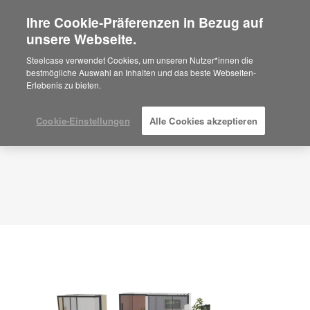
Ihre Cookie-Präferenzen in Bezug auf
×
Are you in United States?
unsere Webseite.
Planungsidee
ID: FP9VZ6FT
Would you like to see Products we sell in
Steelcase verwendet Cookies, um unseren Nutzer*innen die
your region?
bestmögliche Auswahl an Inhalten und das beste Webseiten-
Erlebenis zu bieten.
Americas
English
Español
Cookie-Einstellungen
Alle Cookies akzeptieren