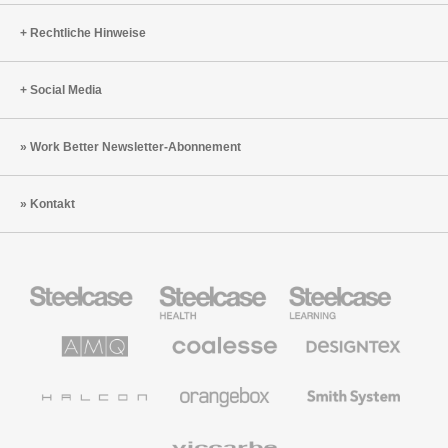
Rechtliche Hinweise
Social Media
Work Better Newsletter-Abonnement
Kontakt
Steelcase
Steelcase
Steelcase
Büromöbel
Health
Education
Möbel
AMQ
Coalesse
Designtex
Solutions
Büromöbel
Textilien
und
Wandverkleidung
Halcon
Orangebox
Smith
System
Viccarbe