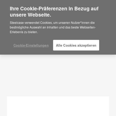
Ihre Cookie-Präferenzen in Bezug auf
×
Are you in United States?
unsere Webseite.
Planungsideen
Would you like to see Products we sell in
Steelcase verwendet Cookies, um unseren Nutzer*innen die
your region?
bestmögliche Auswahl an Inhalten und das beste Webseiten-
FILTER ANZEIGEN
Erlebenis zu bieten.
Americas
English
Español
Cookie-Einstellungen
Alle Cookies akzeptieren