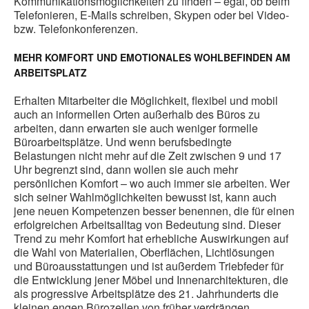
Kommunikationsmöglichkeiten zu finden – egal, ob beim
Telefonieren, E-Mails schreiben, Skypen oder bei Video-
bzw. Telefonkonferenzen.
MEHR KOMFORT UND EMOTIONALES WOHLBEFINDEN AM
ARBEITSPLATZ
Erhalten Mitarbeiter die Möglichkeit, flexibel und mobil
auch an informellen Orten außerhalb des Büros zu
arbeiten, dann erwarten sie auch weniger formelle
Büroarbeitsplätze. Und wenn berufsbedingte
Belastungen nicht mehr auf die Zeit zwischen 9 und 17
Uhr begrenzt sind, dann wollen sie auch mehr
persönlichen Komfort – wo auch immer sie arbeiten. Wer
sich seiner Wahlmöglichkeiten bewusst ist, kann auch
jene neuen Kompetenzen besser benennen, die für einen
erfolgreichen Arbeitsalltag von Bedeutung sind. Dieser
Trend zu mehr Komfort hat erhebliche Auswirkungen auf
die Wahl von Materialien, Oberflächen, Lichtlösungen
und Büroausstattungen und ist außerdem Triebfeder für
die Entwicklung jener Möbel und Innenarchitekturen, die
als progressive Arbeitsplätze des 21. Jahrhunderts die
kleinen engen Bürozellen von früher verdrängen.