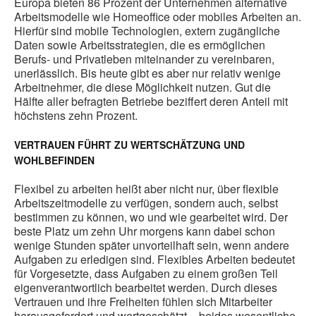
Europa bieten 86 Prozent der Unternehmen alternative
Arbeitsmodelle wie Homeoffice oder mobiles Arbeiten an.
Hierfür sind mobile Technologien, extern zugängliche
Daten sowie Arbeitsstrategien, die es ermöglichen
Berufs- und Privatleben miteinander zu vereinbaren,
unerlässlich. Bis heute gibt es aber nur relativ wenige
Arbeitnehmer, die diese Möglichkeit nutzen. Gut die
Hälfte aller befragten Betriebe beziffert deren Anteil mit
höchstens zehn Prozent.
VERTRAUEN FÜHRT ZU WERTSCHÄTZUNG UND
WOHLBEFINDEN
Flexibel zu arbeiten heißt aber nicht nur, über flexible
Arbeitszeitmodelle zu verfügen, sondern auch, selbst
bestimmen zu können, wo und wie gearbeitet wird. Der
beste Platz um zehn Uhr morgens kann dabei schon
wenige Stunden später unvorteilhaft sein, wenn andere
Aufgaben zu erledigen sind. Flexibles Arbeiten bedeutet
für Vorgesetzte, dass Aufgaben zu einem großen Teil
eigenverantwortlich bearbeitet werden. Durch dieses
Vertrauen und ihre Freiheiten fühlen sich Mitarbeiter
herausgefordert und wertgeschätzt – beides wesentliche