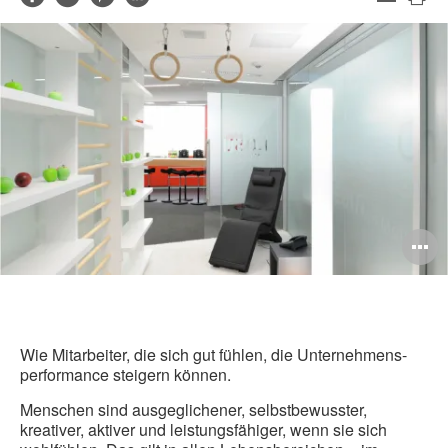
Mail-
Die
Facebook
Twitter
Pinterest
LinkedIn
Adresse
Sei
teilen
teilen
teilen
teilen
dru
B
ö
Wie Mitarbeiter, die sich gut fühlen, die Unternehmens-
performance steigern können.
Menschen sind ausgeglichener, selbstbewusster,
kreativer, aktiver und leistungsfähiger, wenn sie sich