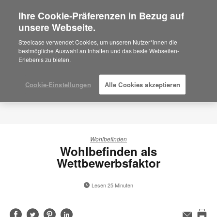
Ihre Cookie-Präferenzen in Bezug auf
×
Are you in United States?
unsere Webseite.
Would you like to see Products we sell in
Steelcase verwendet Cookies, um unseren Nutzer*innen die
your region?
bestmögliche Auswahl an Inhalten und das beste Webseiten-
Erlebenis zu bieten.
Americas
English
Español
Cookie-Einstellungen
Alle Cookies akzeptieren
Wohlbefinden
Wohlbefinden als
Wettbewerbsfaktor
Lesen 25 Minuten
Auf
Auf
Auf
Auf
E-