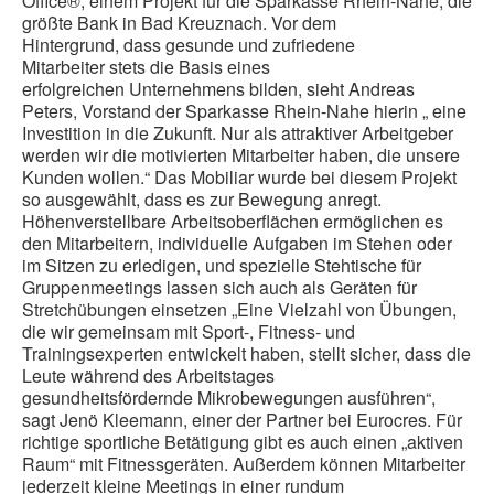
Office®, einem Projekt für die Sparkasse Rhein-Nahe, die
größte Bank in Bad Kreuznach. Vor dem
Hintergrund, dass gesunde und zufriedene
Mitarbeiter stets die Basis eines
erfolgreichen Unternehmens bilden, sieht Andreas
Peters, Vorstand der Sparkasse Rhein-Nahe hierin „ eine
Investition in die Zukunft. Nur als attraktiver Arbeitgeber
werden wir die motivierten Mitarbeiter haben, die unsere
Kunden wollen.“ Das Mobiliar wurde bei diesem Projekt
so ausgewählt, dass es zur Bewegung anregt.
Höhenverstellbare Arbeitsoberflächen ermöglichen es
den Mitarbeitern, individuelle Aufgaben im Stehen oder
im Sitzen zu erledigen, und spezielle Stehtische für
Gruppenmeetings lassen sich auch als Geräten für
Stretchübungen einsetzen „Eine Vielzahl von Übungen,
die wir gemeinsam mit Sport-, Fitness- und
Trainingsexperten entwickelt haben, stellt sicher, dass die
Leute während des Arbeitstages
gesundheitsfördernde Mikrobewegungen ausführen“,
sagt Jenö Kleemann, einer der Partner bei Eurocres. Für
richtige sportliche Betätigung gibt es auch einen „aktiven
Raum“ mit Fitnessgeräten. Außerdem können Mitarbeiter
jederzeit kleine Meetings in einer rundum