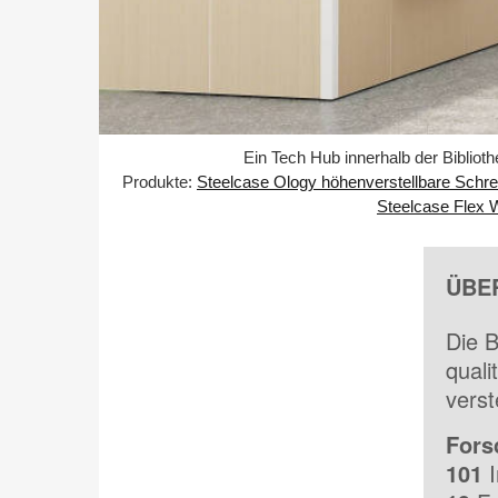
Ein Tech Hub innerhalb der Biblio
Produkte:
Steelcase Ology höhenverstellbare Schre
Steelcase Flex
ÜBE
Die B
quali
verst
Fors
101
I