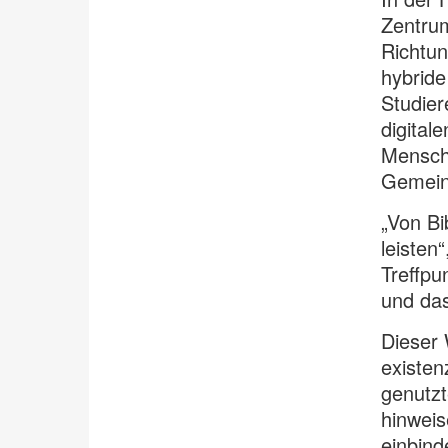
Zentru
Richtun
hybride
Studie
digital
Menschl
Gemeins
„Von Bi
leisten
Treffpu
und das
Dieser 
existen
genutzt
hinweis
einbind