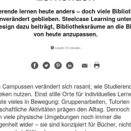
erende lernen heute anders – doch viele Biblio
nverändert geblieben. Steelcase Learning unte
esign dazu beiträgt, Bibliotheksräume an die B
von heute anzupassen.
Lesen 10 minuten
Auf
Auf
Auf
Auf
E-
Mail-
Diese
Facebook
Twitter
Pinterest
LinkedIn
Adresse
Seite
teilen
teilen
teilen
teilen
drucken
 Campussen verändert sich rasant, wie Studieren
eken nutzen. Einst stille Orte für individuelles Lerne
ute vieles in Bewegung: Gruppenarbeiten, Tutorien
chaftliche Aktivitäten prägen den Alltag. Dennoch
n viele physische Umgebungen noch immer die
enheit wider – sie sind konzipiert für Bücher, nicht