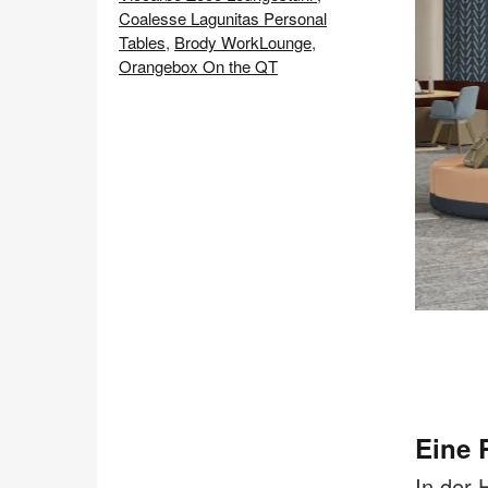
Coalesse Lagunitas Personal
Tables
,
Brody WorkLounge
,
Orangebox On the QT
Bildbeschreibung
öffnen
.
Eine 
In der 