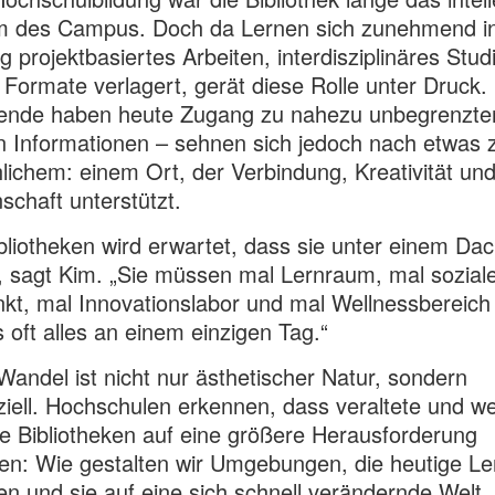
m des Campus. Doch da Lernen sich zunehmend i
g projektbasiertes Arbeiten, interdisziplinäres Stu
 Formate verlagert, gerät diese Rolle unter Druck.
rende haben heute Zugang zu nahezu unbegrenzte
en Informationen – sehnen sich jedoch nach etwas z
ichem: einem Ort, der Verbindung, Kreativität un
chaft unterstützt.
bliotheken wird erwartet, dass sie unter einem Da
“, sagt Kim. „Sie müssen mal Lernraum, mal sozial
nkt, mal Innovationslabor und mal Wellnessbereich
 oft alles an einem einzigen Tag.“
Wandel ist nicht nur ästhetischer Natur, sondern
ziell. Hochschulen erkennen, dass veraltete und w
e Bibliotheken auf eine größere Herausforderung
en: Wie gestalten wir Umgebungen, die heutige L
en und sie auf eine sich schnell verändernde Welt