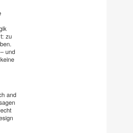
e
gik
t: zu
eben.
 – und
keine
rch and
 sagen
recht
esign