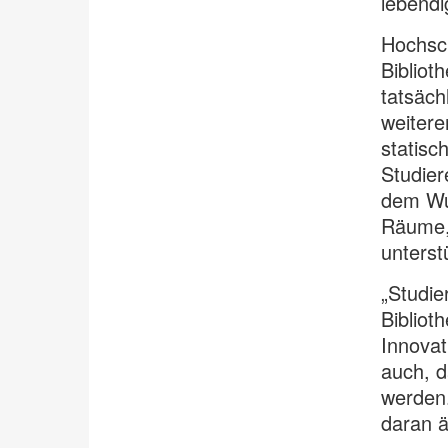
lebendi
Hochsch
Bibliot
tatsäch
weitere
statisc
Studie
dem Wu
Räume,
unterst
„Studie
Bibliot
Innovat
auch, d
werden.
daran ä