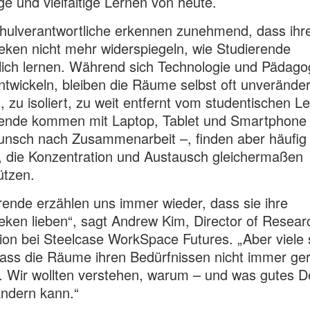
ge und vielfältige Lernen von heute.
ulverantwortliche erkennen zunehmend, dass ihr
heken nicht mehr widerspiegeln, wie Studierende
lich lernen. Während sich Technologie und Pädago
ntwickeln, bleiben die Räume selbst oft unveränder
h, zu isoliert, zu weit entfernt vom studentischen L
rende kommen mit Laptop, Tablet und Smartphone
nsch nach Zusammenarbeit –, finden aber häufig 
 die Konzentration und Austausch gleichermaßen
ützen.
rende erzählen uns immer wieder, dass sie ihre
heken lieben“, sagt Andrew Kim, Director of Resea
ion bei Steelcase WorkSpace Futures. „Aber viele
ass die Räume ihren Bedürfnissen nicht immer ge
 Wir wollten verstehen, warum – und was gutes D
ndern kann.“