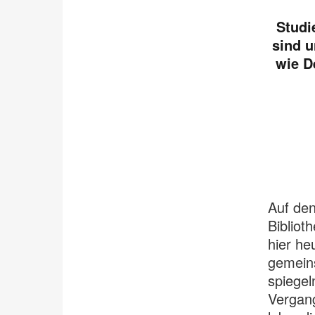
Studi
sind u
wie D
Auf den
Biblioth
hier he
gemeins
spiegel
Vergang