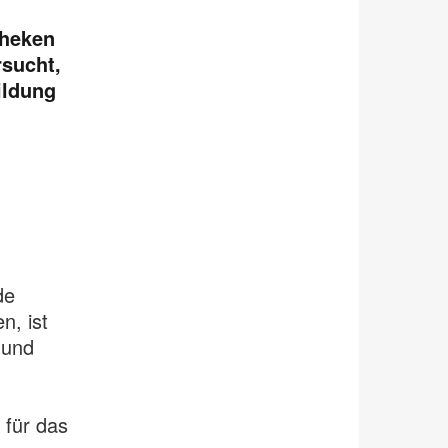
theken
rsucht,
ildung
de
n, ist
 und
 für das