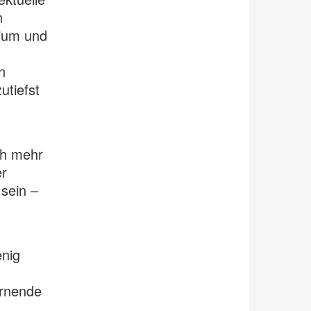
n
dium und
n
utiefst
d
ch mehr
er
 sein –
enig
ernende