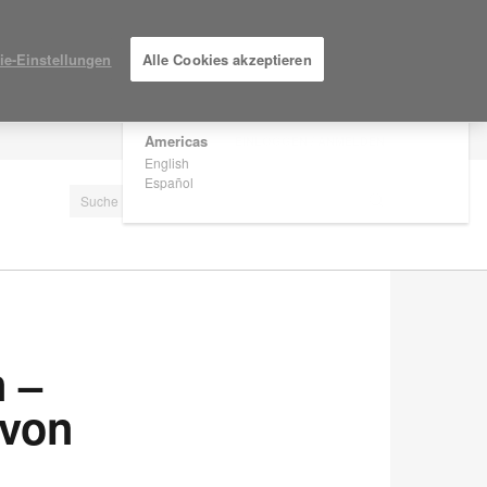
×
Are you in United States?
ie-Einstellungen
Alle Cookies akzeptieren
Would you like to see Products we sell in
your region?
Americas
EINLOGGEN / ANMELDEN
English
Español
n –
 von