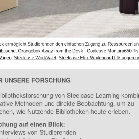
thek ermöglicht Studierenden den einfachen Zugang zu Ressourcen un
ibtische
,
Orangebox Away from the Desk
,
Coalesse Montara650 Ti
 Wagen
,
Steelcase WorkValet
,
Steelcase Flex Whiteboard Lösungen u
R UNSERE FORSCHUNG
ibliotheksforschung von Steelcase Learning kombi
tative Methoden und direkte Beobachtung, um zu
ehen, wie Nutzende Bibliotheken heute erleben.
chung auf einen Blick:
nterviews von Studierenden