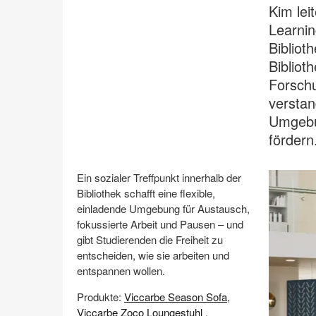
Kim lei
Learnin
Bibliot
Bibliot
Forschu
versta
Umgebu
fördern
Ein sozialer Treffpunkt innerhalb der
Bibliothek schafft eine flexible,
einladende Umgebung für Austausch,
fokussierte Arbeit und Pausen – und
gibt Studierenden die Freiheit zu
entscheiden, wie sie arbeiten und
entspannen wollen.
Produkte:
Viccarbe Season Sofa
,
Viccarbe Zoco Loungestuhl
,