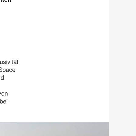
sivität
kSpace
nd
von
bei