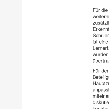
Für die
weiterh
zusätzl
Erkennt
Schüle
ist ein
Lernerf
wurden 
übertra
Für den
Beteili
Hauptz
anpassb
miteina
diskuti
konnten