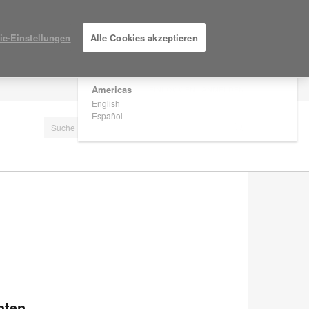
×
Are you in United States?
ie-Einstellungen
Alle Cookies akzeptieren
Would you like to see Products we sell in
your region?
Americas
EINLOGGEN / ANMELDEN
English
Español
hten