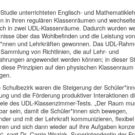
 Studie unterrichteten Englisch- und Mathematikleh
in in ihren regulären Klassenräumen und wechselt
ich in zwei UDL-Klassenräume. Dadurch wurden we
nisse über das Wohlbefinden und die Leistung von
r*nnen und Lehrkräften gewonnen. Das UDL-Rah
e Sammlung von Richtlinien, die auf Lehr- und
ahrungen angewendet werden können; in dieser St
diese Prinzipien auf den physischen Klassenraum
gen.
 Schulbezirk waren die Steigerung der Schüler*inn
gung und die Förderung produktiver Interaktionen d
iele des UDL-Klassenzimmer-Tests. „Der Raum mu
ar sein, damit die Schüler*innen sich bewegen,
nder und mit der Lehrkraft kommunizieren, flexibel
eren und sich dann wieder auf ihre Aufgaben konze
“, sagt Dr. Carrie Woziak, Superintendentin der Fr