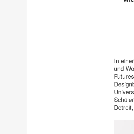
In eine
und Woh
Futures
Designb
Univers
Schüler
Detroit