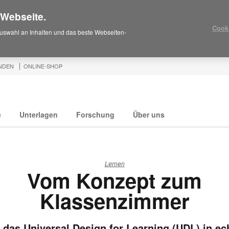
 Webseite.
Cook
uswahl an Inhalten und das beste Webseiten-
NDEN
ONLINE-SHOP
e
Unterlagen
Forschung
Über uns
Lernen
Vom Konzept zum
Klassenzimmer
 das Universal Design for Learning (UDL) in ec