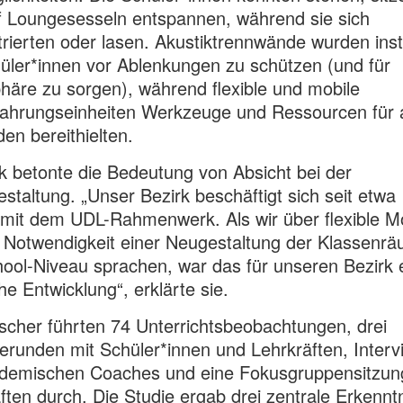
f Loungesesseln entspannen, während sie sich
rierten oder lasen. Akustiktrennwände wurden insta
ler*innen vor Ablenkungen zu schützen (und für
äre zu sorgen), während flexible und mobile
ahrungseinheiten Werkzeuge und Ressourcen für a
en bereithielten.
 betonte die Bedeutung von Absicht bei der
taltung. „Unser Bezirk beschäftigt sich seit etwa
mit dem UDL-Rahmenwerk. Als wir über flexible M
 Notwendigkeit einer Neugestaltung der Klassenrä
ool-Niveau sprachen, war das für unseren Bezirk 
che Entwicklung“, erklärte sie.
scher führten 74 Unterrichtsbeobachtungen, drei
runden mit Schüler*innen und Lehrkräften, Interv
ademischen Coaches und eine Fokusgruppensitzun
ften durch. Die Studie ergab drei zentrale Erkennt