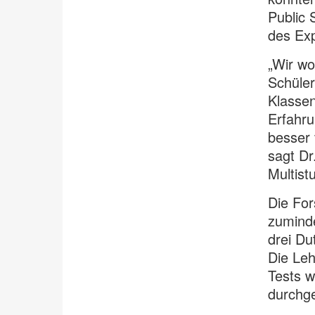
Public 
des Exp
„Wir wo
Schüler
Klassen
Erfahru
besser 
sagt Dr
Multistu
Die For
zuminde
drei Du
Die Leh
Tests w
durchge