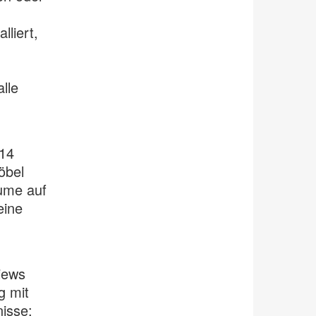
lliert,
lle
 14
öbel
ume auf
eine
iews
g mit
nisse: