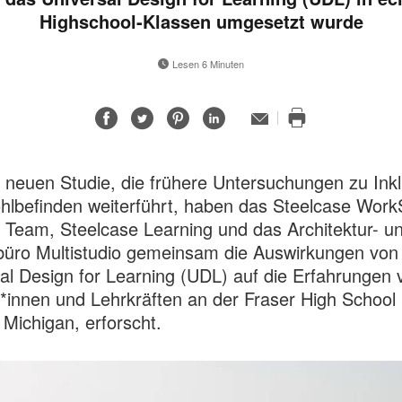
Highschool-Klassen umgesetzt wurde
Lesen 6 Minuten
Auf
Auf
Auf
Auf
E-
Mail-
Diese
Facebook
Twitter
Pinterest
LinkedIn
Adresse
Seite
teilen
teilen
teilen
teilen
drucken
r neuen Studie, die frühere Untersuchungen zu Inklu
lbefinden weiterführt, haben das Steelcase Wor
 Team, Steelcase Learning und das Architektur- u
üro Multistudio gemeinsam die Auswirkungen von
al Design for Learning (UDL) auf die Erfahrungen 
*innen und Lehrkräften an der Fraser High School 
, Michigan, erforscht.