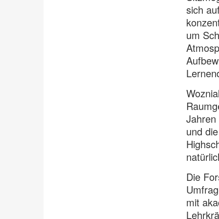
sich au
konzent
um Schü
Atmosph
Aufbew
Lernend
Wozniak
Raumges
Jahren 
und die
Highsch
natürli
Die For
Umfrage
mit ak
Lehrkrä