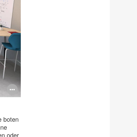
Bildbeschreibung
öffnen
e boten
ene
en oder