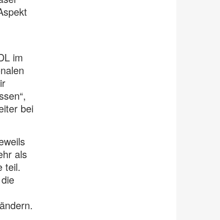
 Aspekt
DL im
onalen
ir
ssen“,
iter bei
eweils
hr als
teil.
 die
rändern.