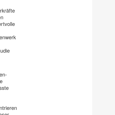
rkräfte
en
rtvolle
menwerk
udie
en-
ie
sste
ntrieren
aser