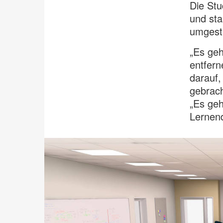
Die Stu
und sta
umgesta
„Es geh
entfern
darauf,
gebrach
„Es geh
Lernend