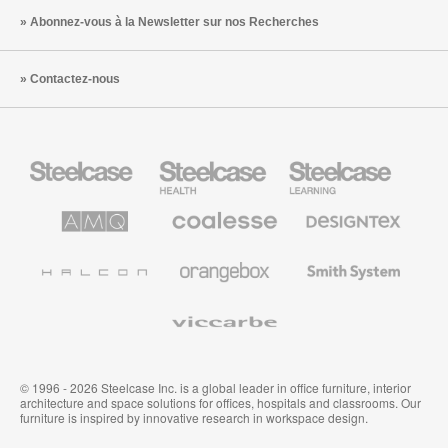
Abonnez-vous à la Newsletter sur nos Recherches
Contactez-nous
Steelcase
Steelcase
Steelcase
Health
Mobilier
pour
le
AMQ
Coalesse
Designtex
secteur
Solutions
Mobilier
Textiles
de
de
et
l’Education
Bureau
Revêtements
Halcon
Orangebox
Smith
Premium
Muraux
System
Viccarbe
© 1996 - 2026 Steelcase Inc. is a global leader in office furniture, interior
architecture and space solutions for offices, hospitals and classrooms. Our
furniture is inspired by innovative research in workspace design.