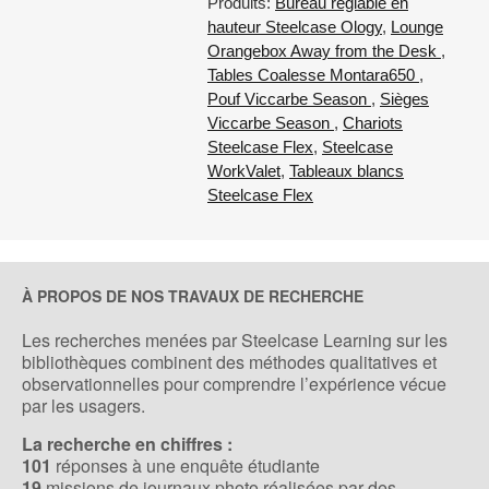
Produits:
Bureau réglable en
hauteur Steelcase Ology
,
Lounge
Orangebox Away from the Desk
,
Tables Coalesse Montara650
,
Pouf Viccarbe Season
,
Sièges
Viccarbe Season
,
Chariots
Steelcase Flex
,
Steelcase
WorkValet
,
Tableaux blancs
Steelcase Flex
À PROPOS DE NOS TRAVAUX DE RECHERCHE
Les recherches menées par Steelcase Learning sur les
bibliothèques combinent des méthodes qualitatives et
observationnelles pour comprendre l’expérience vécue
par les usagers.
La recherche en chiffres :
101
réponses à une enquête étudiante
19
missions de journaux photo réalisées par des