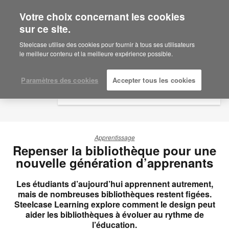
Votre choix concernant les cookies
×
Are you in United States?
sur ce site.
Would you like to see Products we sell in
Steelcase utilise des cookies pour fournir à tous ses utilisateurs
your region?
le meilleur contenu et la meilleure expérience possible.
Americas
English
Paramètres des cookies
Accepter tous les cookies
Español
Apprentissage
Repenser la bibliothèque pour une
nouvelle génération d’apprenants
Les étudiants d’aujourd’hui apprennent autrement,
mais de nombreuses bibliothèques restent figées.
Steelcase Learning explore comment le design peut
aider les bibliothèques à évoluer au rythme de
l’éducation.