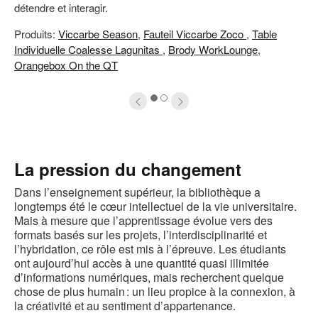
'image
l
détendre et interagir.
Produits:
Viccarbe Season
,
Fauteil Viccarbe Zoco
,
Table
Individuelle Coalesse Lagunitas
,
Brody WorkLounge
,
Orangebox On the QT
1
2
.
La pression du changement
Dans l’enseignement supérieur, la bibliothèque a
longtemps été le cœur intellectuel de la vie universitaire.
Mais à mesure que l’apprentissage évolue vers des
formats basés sur les projets, l’interdisciplinarité et
l’hybridation, ce rôle est mis à l’épreuve. Les étudiants
ont aujourd’hui accès à une quantité quasi illimitée
d’informations numériques, mais recherchent quelque
chose de plus humain : un lieu propice à la connexion, à
la créativité et au sentiment d’appartenance.