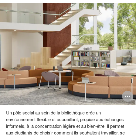
uvrir
O
info-
l'
Un pôle social au sein de la bibliothèque crée un
ulle
b
environnement flexible et accueillant, propice aux échanges
e
d
informels, à la concentration légère et au bien-être. Il permet
aux étudiants de choisir comment ils souhaitent travailler, se