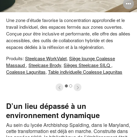
uvrir
O
info-
l'
Une zone d’étude favorise la concentration approfondie et le
ulle
b
travail individuel, des espaces fermés aux zones ouvertes.
e
d
Conçue pour être inclusive et performante, elle offre des allées
accessibles, des outils de collaboration hybride et des
'image
l
espaces dédiés à la réflexion et à la régénération.
Produits:
Steelcase WorkValet
,
Siège lounge Coalesse
Massaud
,
Steelcase Brody
,
Sièges Steelcase SILQ
,
Coalesse Lagunitas
,
Table individuelle Coalesse Lagunitas
1
2
D’un lieu dépassé à un
environnement dynamique
Au sein du lycée Archbishop Spalding, dans le Maryland,
cette transformation est déjà en marche. Construite dans