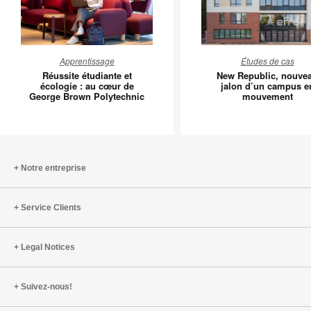
Réussite
New
Apprentissage
Études de cas
étudiante
Republic
Réussite étudiante et
New Republic, nouve
et
nouveau
écologie : au cœur de
jalon d’un campus e
George Brown Polytechnic
mouvement
écologie
jalon
:
d’un
au
campus
cœur
en
de
mouvem
Notre entreprise
George
Brown
Service Clients
Polytechnic
Legal Notices
Suivez-nous!