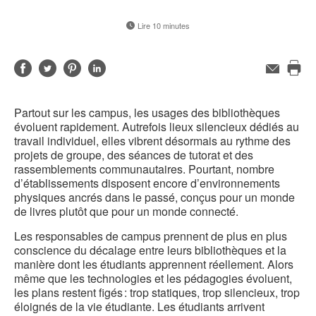
Lire 10 minutes
Partager
Partager
Partager
Partager
Adresse
de
Imp
sur
sur
sur
sur
contact
cet
Facebook
Twitter
Pinterest
LinkedIn
Partout sur les campus, les usages des bibliothèques
pag
évoluent rapidement. Autrefois lieux silencieux dédiés au
travail individuel, elles vibrent désormais au rythme des
projets de groupe, des séances de tutorat et des
rassemblements communautaires. Pourtant, nombre
d’établissements disposent encore d’environnements
physiques ancrés dans le passé, conçus pour un monde
de livres plutôt que pour un monde connecté.
Les responsables de campus prennent de plus en plus
conscience du décalage entre leurs bibliothèques et la
manière dont les étudiants apprennent réellement. Alors
même que les technologies et les pédagogies évoluent,
les plans restent figés : trop statiques, trop silencieux, trop
éloignés de la vie étudiante. Les étudiants arrivent