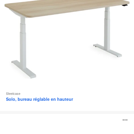
l
Steelcase
Solo, bureau réglable en hauteur
Bureau
O
réglable
en
hauteur