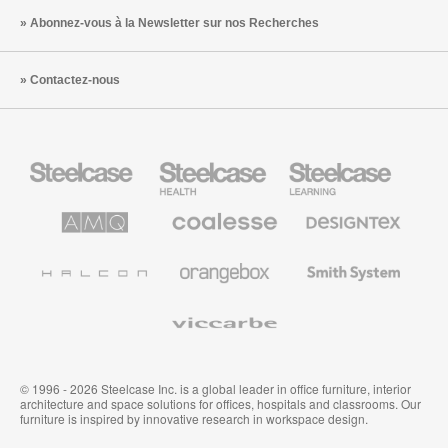
Abonnez-vous à la Newsletter sur nos Recherches
Contactez-nous
Steelcase
Steelcase
Steelcase
Health
Mobilier
pour
le
AMQ
Coalesse
Designtex
secteur
Solutions
Mobilier
Textiles
de
de
et
l’Education
Bureau
Revêtements
Halcon
Orangebox
Smith
Premium
Muraux
System
Viccarbe
© 1996 - 2026 Steelcase Inc. is a global leader in office furniture, interior
architecture and space solutions for offices, hospitals and classrooms. Our
furniture is inspired by innovative research in workspace design.