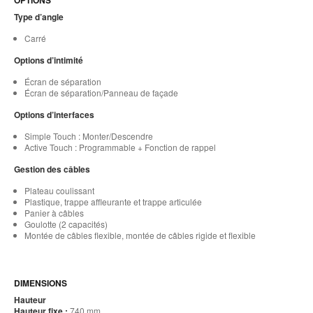
OPTIONS
Type d’angle
Carré
Options d’intimité
Écran de séparation
Écran de séparation/Panneau de façade
Options d’interfaces
Simple Touch : Monter/Descendre
Active Touch : Programmable + Fonction de rappel
Gestion des câbles
Plateau coulissant
Plastique, trappe affleurante et trappe articulée
Panier à câbles
Goulotte (2 capacités)
Montée de câbles flexible, montée de câbles rigide et flexible
DIMENSIONS
Hauteur
Hauteur fixe :
740 mm