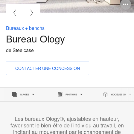
O
l'
b
Bureaux + benchs
d
Bureau Ology
l
de Steelcase
CONTACTER UNE CONCESSION
IMAGES
FINITIONS
MODÈLES 3D
Les bureaux Ology®, ajustables en hauteur,
favorisent le bien-être de l'individu au travail, en
incitant au mouvement par le changement de