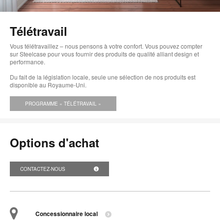
l'i
bul
Télétravail
de
Vous télétravaillez – nous pensons à votre confort. Vous pouvez compter
l'i
sur Steelcase pour vous fournir des produits de qualité alliant design et
performance.
Du fait de la législation locale, seule une sélection de nos produits est
disponible au Royaume-Uni.
PROGRAMME « TÉLÉTRAVAIL »
Options d'achat
CONTACTEZ-NOUS
Concessionnaire local