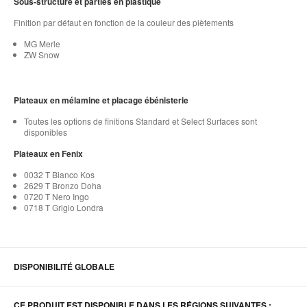
Sous-structure et parties en plastique
Finition par défaut en fonction de la couleur des piètements
MG Merle
ZW Snow
Plateaux en mélamine et placage ébénisterie
Toutes les options de finitions Standard et Select Surfaces sont
disponibles
Plateaux en Fenix
0032 T Bianco Kos
2629 T Bronzo Doha
0720 T Nero Ingo
0718 T Grigio Londra
DISPONIBILITÉ GLOBALE
CE PRODUIT EST DISPONIBLE DANS LES RÉGIONS SUIVANTES :