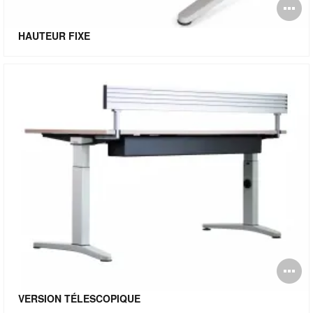
O
l'
HAUTEUR FIXE
bu
de
l'
O
l'
VERSION TÉLESCOPIQUE