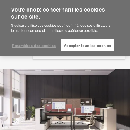
Votre choix concernant les cookies
×
Are you in United States?
sur ce site.
Would you like to see Products we sell in
Steelcase utilise des cookies pour fournir à tous ses utilisateurs
your region?
le meilleur contenu et la meilleure expérience possible.
Americas
English
Paramètres des cookies
Accepter tous les cookies
Español