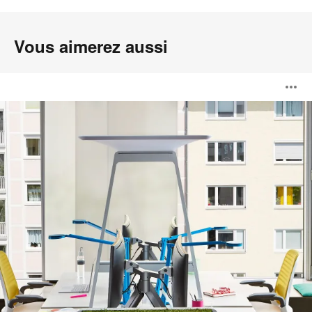
Vous aimerez aussi
Bivi
O
l'
b
d
l