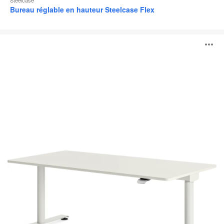
Bureau réglable en hauteur Steelcase Flex
Possilio®
O
l'
b
d
l