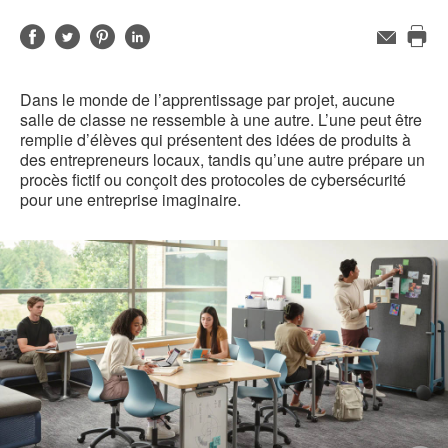
Partager
Partager
Partager
Partager
Adresse
de
Imp
sur
sur
sur
sur
contact
cet
Facebook
Twitter
Pinterest
LinkedIn
Dans le monde de l’apprentissage par projet, aucune
pag
salle de classe ne ressemble à une autre. L’une peut être
remplie d’élèves qui présentent des idées de produits à
des entrepreneurs locaux, tandis qu’une autre prépare un
procès fictif ou conçoit des protocoles de cybersécurité
pour une entreprise imaginaire.