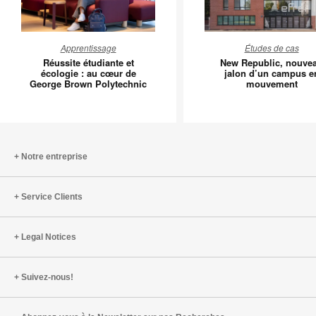
Réussite
New
Apprentissage
Études de cas
étudiante
Republic
Réussite étudiante et
New Republic, nouve
et
nouveau
écologie : au cœur de
jalon d’un campus e
George Brown Polytechnic
mouvement
écologie
jalon
:
d’un
au
campus
cœur
en
de
mouvem
Notre entreprise
George
Brown
Service Clients
Polytechnic
Legal Notices
Suivez-nous!