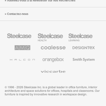
Abonnez-vous à la Newsletter sur nos Recherches
Contactez-nous
Steelcase
Steelcase
Steelcase
Health
Mobilier
pour
le
AMQ
Coalesse
Designtex
secteur
Solutions
Mobilier
Textiles
de
de
et
l’Education
Bureau
Revêtements
Halcon
Orangebox
Smith
Premium
Muraux
System
Viccarbe
© 1996 - 2026 Steelcase Inc. is a global leader in office furniture, interior
architecture and space solutions for offices, hospitals and classrooms. Our
furniture is inspired by innovative research in workspace design.