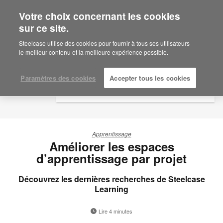
Votre choix concernant les cookies
×
Are you in United States?
sur ce site.
Would you like to see Products we sell in
Steelcase utilise des cookies pour fournir à tous ses utilisateurs
your region?
le meilleur contenu et la meilleure expérience possible.
Americas
English
Paramètres des cookies
Accepter tous les cookies
Español
Apprentissage
Améliorer les espaces
d’apprentissage par projet
Découvrez les dernières recherches de Steelcase
Learning
Lire 4 minutes