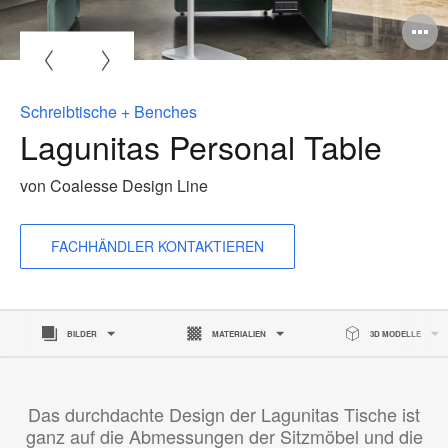
B
ö
Schreibtische + Benches
Lagunitas Personal Table
von Coalesse Design Line
FACHHÄNDLER KONTAKTIEREN
BILDER
MATERIALIEN
3D MODELLE
Das durchdachte Design der Lagunitas Tische ist
ganz auf die Abmessungen der Sitzmöbel und die