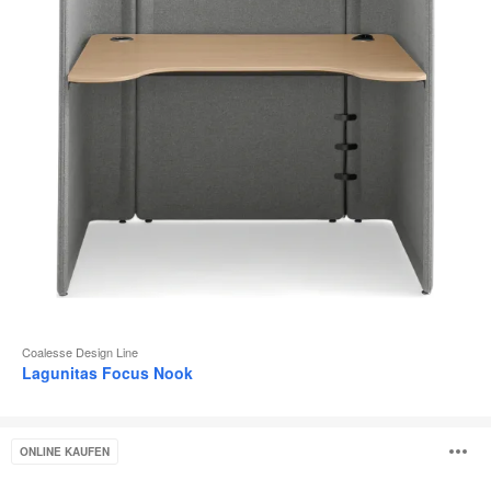
Coalesse Design Line
Lagunitas Focus Nook
Ottima
B
ONLINE KAUFEN
Portico