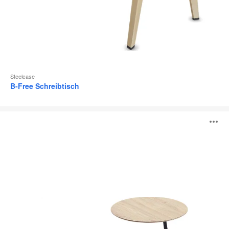
Steelcase
B-Free Schreibtisch
Lapwing
B
ö