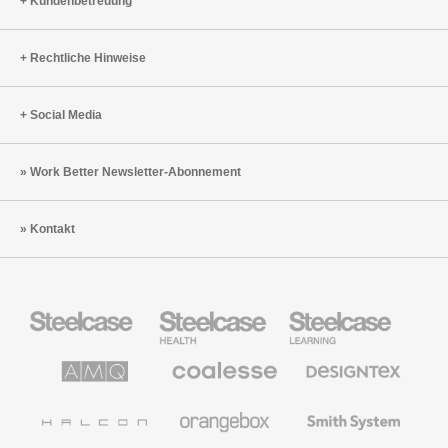
Kundenbetreuung
Rechtliche Hinweise
Social Media
Work Better Newsletter-Abonnement
Kontakt
Steelcase
Steelcase
Steelcase
Büromöbel
Health
Education
Möbel
AMQ
Coalesse
Designtex
Solutions
Büromöbel
Textilien
und
Wandverkleidung
Halcon
Orangebox
Smith
System