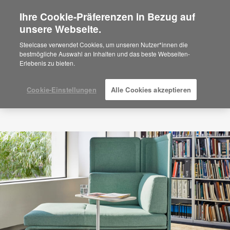
Ihre Cookie-Präferenzen in Bezug auf
×
Are you in United States?
unsere Webseite.
Would you like to see Products we sell in
Steelcase verwendet Cookies, um unseren Nutzer*innen die
your region?
bestmögliche Auswahl an Inhalten und das beste Webseiten-
Erlebenis zu bieten.
Americas
English
Español
Cookie-Einstellungen
Alle Cookies akzeptieren