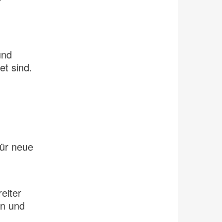
und
et sind.
für neue
eiter
n und