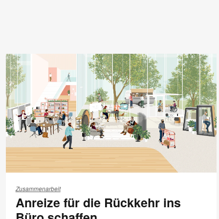
Anreize
für
Zusammenarbeit
Anreize für die Rückkehr ins
die
Rückkehr
Büro schaffen