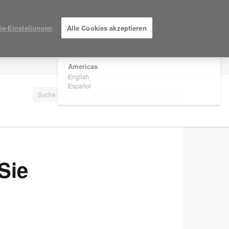
×
Are you in United States?
ie-Einstellungen
Alle Cookies akzeptieren
Would you like to see Products we sell in
your region?
Americas
EINLOGGEN / ANMELDEN
English
Español
Sie