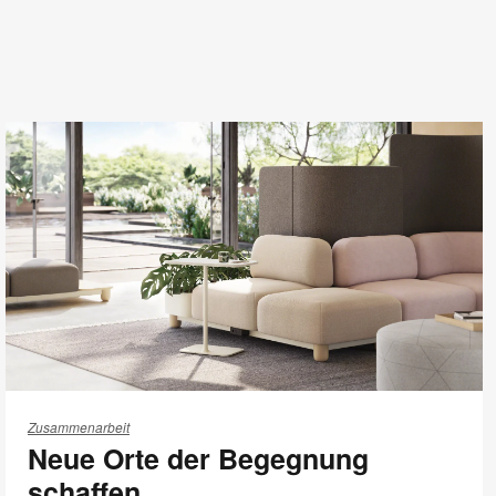
Neue
Orte
Zusammenarbeit
Neue Orte der Begegnung
der
Begegnung
schaffen