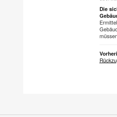
Die si
Gebäud
Ermitte
Gebäud
müssen,
Vorher
Rückzu