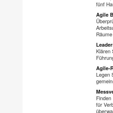
fünf Ha
Agile 
Überprü
Arbeits
Räume –
Leader
Klären 
Führung
Agile-R
Legen S
gemeins
Messve
Finden 
für Ve
überwac