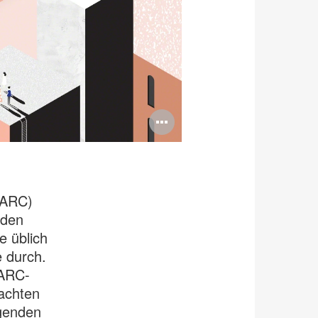
Bildbeschreib
öffnen
(ARC)
nden
e üblich
e durch.
 ARC-
 achten
lgenden