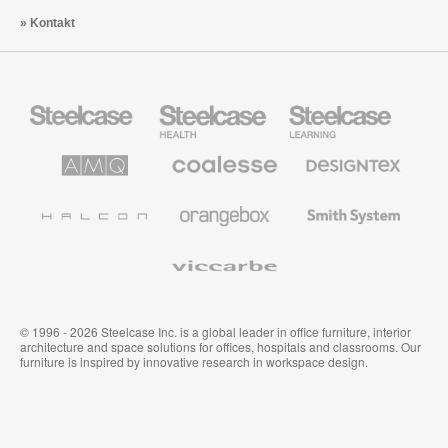
Kontakt
Steelcase
Steelcase
Steelcase
Büromöbel
Health
Education
Möbel
AMQ
Coalesse
Designtex
Solutions
Büromöbel
Textilien
und
Wandverkleidung
Halcon
Orangebox
Smith
System
Viccarbe
© 1996 - 2026 Steelcase Inc. is a global leader in office furniture, interior
architecture and space solutions for offices, hospitals and classrooms. Our
furniture is inspired by innovative research in workspace design.