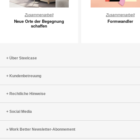
Neue
Formwan
Zusammenarbeit
Zusammenarbeit
Orte
Neue Orte der Begegnung
Formwandler
der
schaffen
Begegnung
schaffen
Über Steelcase
Kundenbetreuung
Rechtliche Hinweise
Social Media
Work Better Newsletter-Abonnement