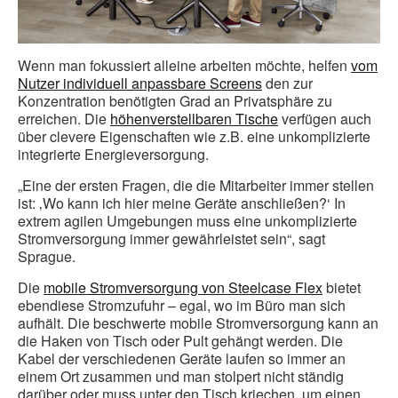
Wenn man fokussiert alleine arbeiten möchte, helfen
vom
Nutzer individuell anpassbare Screens
den zur
Konzentration benötigten Grad an Privatsphäre zu
erreichen. Die
höhenverstellbaren Tische
verfügen auch
über clevere Eigenschaften wie z.B. eine unkomplizierte
integrierte Energieversorgung.
„Eine der ersten Fragen, die die Mitarbeiter immer stellen
ist: ‚Wo kann ich hier meine Geräte anschließen?‘ In
extrem agilen Umgebungen muss eine unkomplizierte
Stromversorgung immer gewährleistet sein“, sagt
Sprague.
Die
mobile Stromversorgung von Steelcase Flex
bietet
ebendiese Stromzufuhr – egal, wo im Büro man sich
aufhält. Die beschwerte mobile Stromversorgung kann an
die Haken von Tisch oder Pult gehängt werden. Die
Kabel der verschiedenen Geräte laufen so immer an
einem Ort zusammen und man stolpert nicht ständig
darüber oder muss unter den Tisch kriechen, um einen