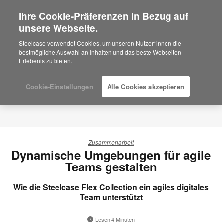
Ihre Cookie-Präferenzen in Bezug auf
×
Are you in United States?
unsere Webseite.
Would you like to see Products we sell in
Steelcase verwendet Cookies, um unseren Nutzer*innen die
your region?
bestmögliche Auswahl an Inhalten und das beste Webseiten-
Erlebenis zu bieten.
Americas
English
Español
Cookie-Einstellungen
Alle Cookies akzeptieren
Zusammenarbeit
Dynamische Umgebungen für agile
Teams gestalten
Wie die Steelcase Flex Collection ein agiles digitales
Team unterstützt
Lesen 4 Minuten