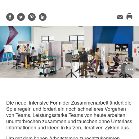
Auf
Auf
Auf
Auf
E-
Mail-
Die
Facebook
Twitter
Pinterest
LinkedIn
Adresse
Sei
teilen
teilen
teilen
teilen
dru
B
ö
Die neue, intensive Form der Zusammenarbeit
ändert die
Spielregeln und fordert ein noch schnelleres Vorgehen
von Teams. Leistungsstarke Teams von heute arbeiten
ununterbrochen zusammen und tauschen ohne Unterlass
Informationen und Ideen in kurzen, iterativen Zyklen aus.
Um mit dem hohen Arbeitstempo zurechtzukommen,