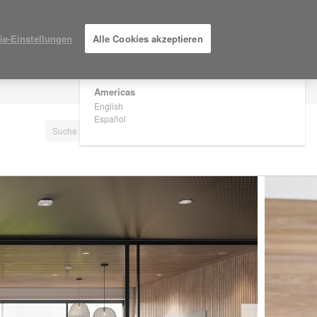
×
Are you in United States?
ie-Einstellungen
Alle Cookies akzeptieren
Would you like to see Products we sell in
your region?
Americas
EINLOGGEN / ANMELDEN
English
Español