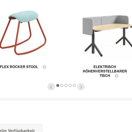
FLEX ROCKER STOOL
ELEKTRISCH
HÖHENVERSTELLBARER
TISCH
1
2
3
4
5
ite Verfügbarkeit