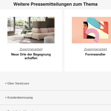
Weitere Pressemitteilungen zum Thema
Neue
Formwan
Zusammenarbeit
Zusammenarbeit
Orte
Neue Orte der Begegnung
Formwandler
der
schaffen
Begegnung
schaffen
Über Steelcase
Kundenbetreuung