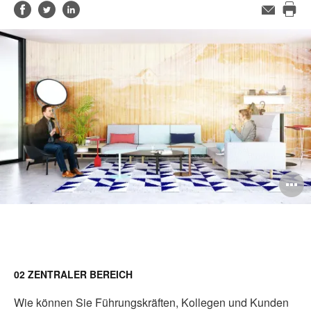
Auf
Auf
Auf
E-
Mail-
Die
Facebook
Twitter
LinkedIn
Adresse
Sei
teilen
teilen
teilen
dru
B
ö
02 ZENTRALER BEREICH
Wie können Sie Führungskräften, Kollegen und Kunden