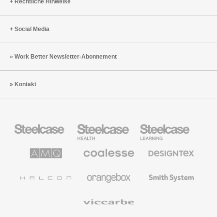
Rechtliche Hinweise
Social Media
Work Better Newsletter-Abonnement
Kontakt
Steelcase
Steelcase
Steelcase
Büromöbel
Health
Education
Möbel
AMQ
Coalesse
Designtex
Solutions
Büromöbel
Textilien
und
Wandverkleidung
Halcon
Orangebox
Smith
System
Viccarbe