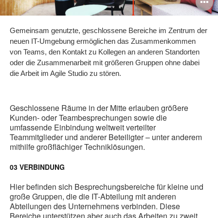
B
ö
Gemeinsam genutzte, geschlossene Bereiche im Zentrum der
neuen IT-Umgebung ermöglichen das Zusammenkommen
von Teams, den Kontakt zu Kollegen an anderen Standorten
oder die Zusammenarbeit mit größeren Gruppen ohne dabei
die Arbeit im Agile Studio zu stören.
Geschlossene Räume in der Mitte erlauben größere
Kunden- oder Teambesprechungen sowie die
umfassende Einbindung weltweit verteilter
Teammitglieder und anderer Beteiligter – unter anderem
mithilfe großflächiger Techniklösungen.
03 VERBINDUNG
Hier befinden sich Besprechungsbereiche für kleine und
große Gruppen, die die IT-Abteilung mit anderen
Abteilungen des Unternehmens verbinden. Diese
Bereiche unterstützen aber auch das Arbeiten zu zweit.