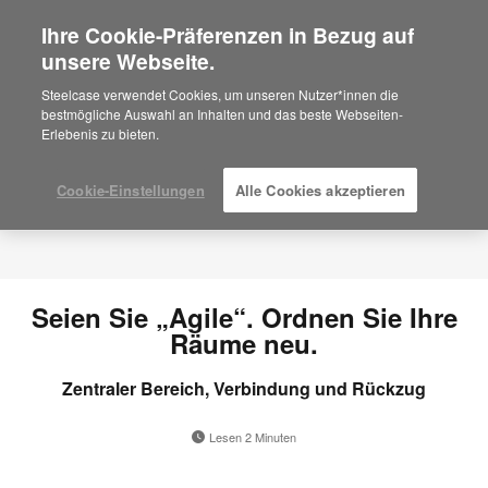
Ihre Cookie-Präferenzen in Bezug auf
×
Are you in United States?
unsere Webseite.
Would you like to see Products we sell in
Steelcase verwendet Cookies, um unseren Nutzer*innen die
your region?
bestmögliche Auswahl an Inhalten und das beste Webseiten-
Erlebenis zu bieten.
Americas
English
Español
Cookie-Einstellungen
Alle Cookies akzeptieren
Seien Sie „Agile“. Ordnen Sie Ihre
Räume neu.
Zentraler Bereich, Verbindung und Rückzug
Lesen 2 Minuten