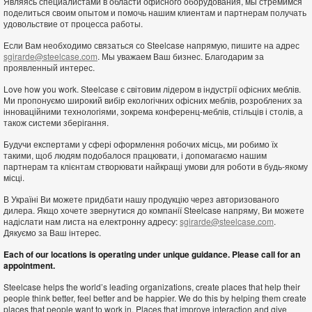
Являясь специалистами в области офисного оборудования, мы стремимся
поделиться своим опытом и помочь нашим клиентам и партнерам получать
удовольствие от процесса работы.
Если Вам необходимо связаться со Steelcase напрямую, пишите на адрес
sgirarde@steelcase.com
. Мы уважаем Ваш бизнес. Благодарим за
проявленный интерес.
Love how you work. Steelcase є світовим лідером в індустрії офісних меблів.
Ми пропонуємо широкий вибір екологічних офісних меблів, розроблених за
інноваційними технологіями, зокрема конференц-меблів, стільців і столів, а
також системи зберігання.
Будучи експертами у сфері оформлення робочих місць, ми робимо їх
такими, щоб людям подобалося працювати, і допомагаємо нашим
партнерам та клієнтам створювати найкращі умови для роботи в будь-якому
місці.
В Україні Ви можете придбати нашу продукцію через авторизованого
дилера. Якщо хочете звернутися до компанії Steelcase напряму, Ви можете
надіслати нам листа на електронну адресу:
sgirarde@steelcase.com
.
Дякуємо за Ваш інтерec.
Each of our locations is operating under unique guidance. Please call for an
appointment.
Steelcase helps the world’s leading organizations, create places that help their
people think better, feel better and be happier. We do this by helping them create
places that people want to work in. Places that improve interaction and give