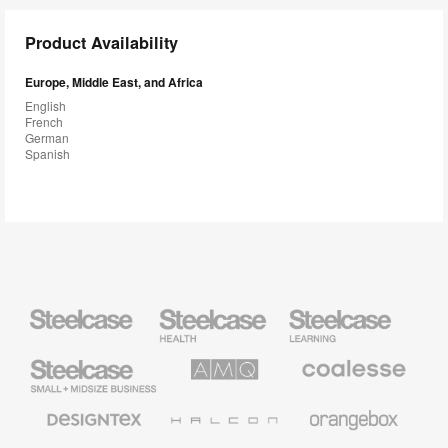
Product Availability
Europe, Middle East, and Africa
English
French
German
Spanish
Steelcase
Steelcase
Steelcase
Health
Education
Furniture
Furniture
Steelcase
AMQ
Coalesse
Small
Solutions
Premium
Business
Office
Furniture
Designtex
Halcon
Orangebox
Textiles
and