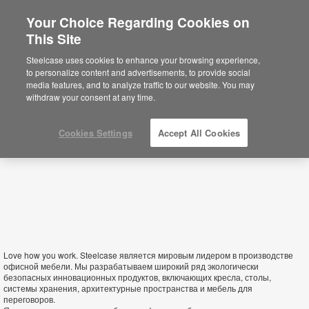
Your Choice Regarding Cookies on
×
This Site
Ukraine
You are now on the Americas site.
Click
Steelcase uses cookies to enhance your browsing experience,
here to go back to the APAC English site.
to personalize content and advertisements, to provide social
media features, and to analyze traffic to our website. You may
withdraw your consent at any time.
Cookies Settings
Accept All Cookies
Love how you work. Steelcase является мировым лидером в производстве
офисной мебели. Мы разрабатываем широкий ряд экологически
безопасных инновационных продуктов, включающих кресла, столы,
системы хранения, архитектурные пространства и мебель для
переговоров.