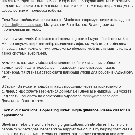
Являясь специалистами в области офисного оборудования, мы стремимся
поделиться своим опытом и помочь нашим клиентам и партнерам получать
удовольствие от процесса работы.
Если Вам необходимо связаться со Steelcase напрямую, пишите на адрес
sgirarde@steelcase.com
. Мы уважаем Ваш бизнес. Благодарим за
проявленный интерес.
Love how you work. Steelcase є світовим лідером в індустрії офісних меблів.
Ми пропонуємо широкий вибір екологічних офісних меблів, розроблених за
інноваційними технологіями, зокрема конференц-меблів, стільців і столів, а
також системи зберігання.
Будучи експертами у сфері оформлення робочих місць, ми робимо їх
такими, щоб людям подобалося працювати, і допомагаємо нашим
партнерам та клієнтам створювати найкращі умови для роботи в будь-якому
місці.
В Україні Ви можете придбати нашу продукцію через авторизованого
дилера. Якщо хочете звернутися до компанії Steelcase напряму, Ви можете
надіслати нам листа на електронну адресу:
sgirarde@steelcase.com
.
Дякуємо за Ваш інтерec.
Each of our locations is operating under unique guidance. Please call for an
appointment.
Steelcase helps the world’s leading organizations, create places that help their
people think better, feel better and be happier. We do this by helping them create
places that people want to work in. Places that improve interaction and give