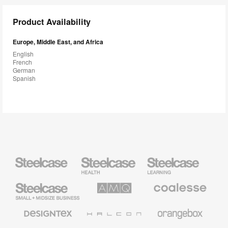
Product Availability
Europe, Middle East, and Africa
English
French
German
Spanish
Steelcase
Steelcase
Steelcase
Health
Education
Furniture
Furniture
Steelcase
AMQ
Coalesse
Small
Solutions
Premium
Business
Office
Furniture
Designtex
Halcon
Orangebox
Textiles
and