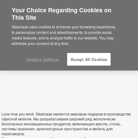
Your Choice Regarding Cookies on
This Site
Ukraine
Steelcase uses cookies to enhance your browsing experience,
to personalize content and advertisements, to provide social
media features, and to analyze traffic to our website. You may
withdraw your consent at any time.
Cookies Settings
Accept All Cookies
Love how you work. Steelcase является мировым лидером в производстве
офисной мебели. Мы разрабатываем широкий ряд экологически
безопасных инновационных продуктов, включающих кресла, столы,
системы хранения, архитектурные пространства и мебель для
переговоров.