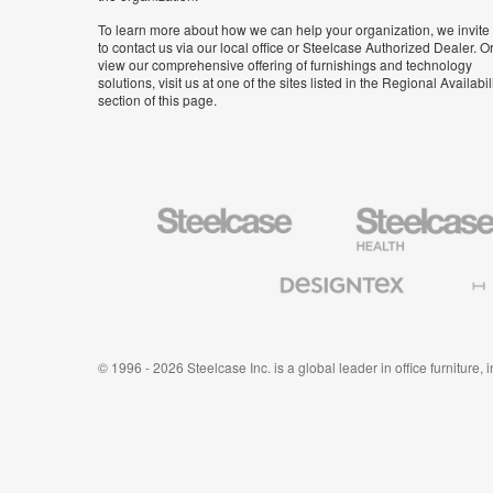
To learn more about how we can help your organization, we invite
to contact us via our local office or Steelcase Authorized Dealer. Or
view our comprehensive offering of furnishings and technology
solutions, visit us at one of the sites listed in the Regional Availabil
section of this page.
Steelcase
Steelcase
Health
Furniture
Designtex
Halcon
Textiles
and
Wallcoverings
© 1996 - 2026 Steelcase Inc. is a global leader in office furniture,