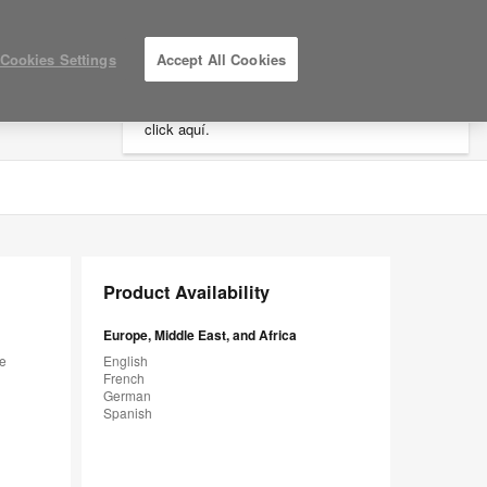
×
Cookies Settings
Accept All Cookies
Está usted en la web de América.
Para
acceder a la información de España haga
click aquí.
LOG IN / REGISTER
MY PROJECTS
Product Availability
Europe, Middle East, and Africa
te
English
French
German
Spanish