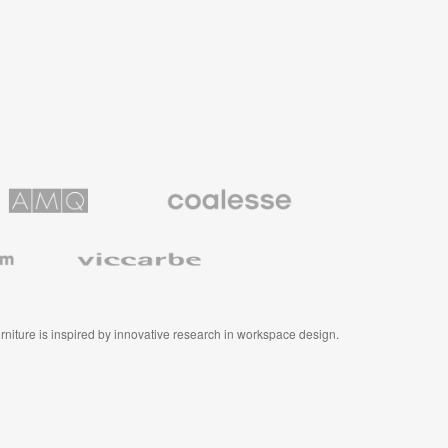
Coalesse
ns
Premium
Office
Furniture
Viccarbe
furniture is inspired by innovative research in workspace design.