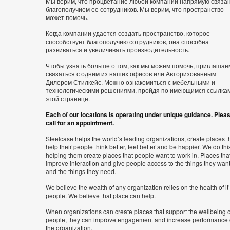
Мы верим, что процветание любой компании напрямую связан
благополучием ее сотрудников. Мы верим, что пространство
может помочь.
Когда компании удается создать пространство, которое
способствует благополучию сотрудников, она способна
развиваться и увеличивать производительность.
Чтобы узнать больше о том, как мы можем помочь, приглашае
связаться с одним из наших офисов или Авторизованным
Дилером Стилкейс. Можно ознакомиться с мебельными и
технологическими решениями, пройдя по имеющимся ссылка
этой странице.
Each of our locations is operating under unique guidance. Plea
call for an appointment.
Steelcase helps the world’s leading organizations, create places t
help their people think better, feel better and be happier. We do thi
helping them create places that people want to work in. Places tha
improve interaction and give people access to the things they wan
and the things they need.
We believe the wealth of any organization relies on the health of it
people. We believe that place can help.
When organizations can create places that support the wellbeing o
people, they can improve engagement and increase performance 
the organization.