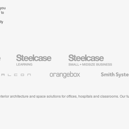
 you
 to
ity
Steelcase
Steelcase
AMQ
Education
Small
Solutio
Furniture
Business
Orangebox
Smith
System
 interior architecture and space solutions for offices, hospitals and classrooms. Our 