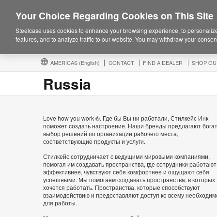
Your Choice Regarding Cookies on This Site
Steelcase uses cookies to enhance your browsing experience, to personalize
features, and to analyze traffic to our website. You may withdraw your consent
AMERICAS
(English)
CONTACT
FIND A DEALER
SHOP OU
Russia
Love how you work ®. Где бы Вы ни работали, Стилкейс Инк
поможет создать настроение. Наши бренды предлагают бога
выбор решений по организации рабочего места,
соответствующие продукты и услуги.
Стилкейс сотрудничает с ведущими мировыми компаниями,
помогая им создавать пространства, где сотрудники работают
эффективнее, чувствуют себя комфортнее и ощущают себя
успешными. Мы помогаем создавать пространства, в которых
хочется работать. Пространства, которые способствуют
взаимодействию и предоставляют доступ ко всему необходим
для работы.