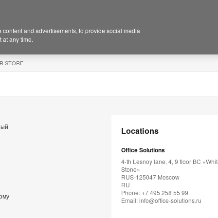
 content and advertisements, to provide social media
 at any time.
R STORE
тый
Locations
Office Solutions
4-th Lesnoy lane, 4, 9 floor BC «Whi
Stone»
RUS-125047 Moscow
RU
Phone: +7 495 258 55 99
ому
Email:
info@office-solutions.ru