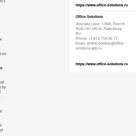
о с
https://www.office-solutions.ru
Office Solutions
Volynsky Lane, 1/36A, Floor 8
RUS-191186 St. Petersburg
RU
Phone: +7 812 718 36 17
м
Email:
andrei.bordian@office-
solutions.spb.ru
м на
https://www.office-solutions.ru
se
hat
s by
t
t
’s
f
of