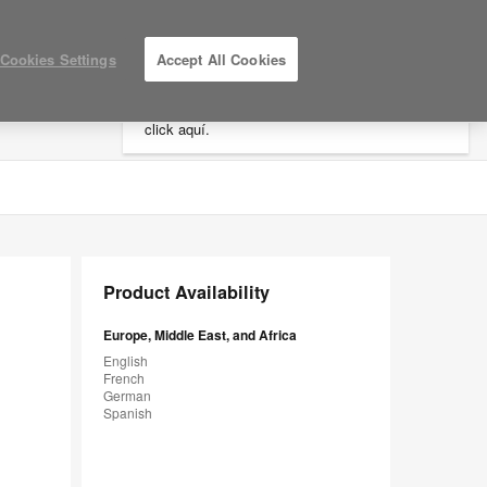
×
Cookies Settings
Accept All Cookies
Está usted en la web de América.
Para
acceder a la información de España haga
click aquí.
LOG IN / REGISTER
MY PROJECTS
Product Availability
Europe, Middle East, and Africa
English
French
German
Spanish