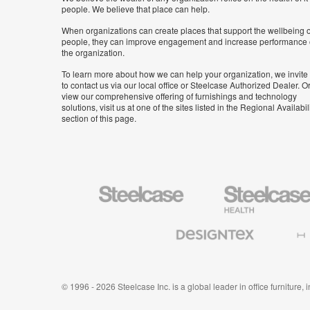
people. We believe that place can help.
When organizations can create places that support the wellbeing o
people, they can improve engagement and increase performance 
the organization.
To learn more about how we can help your organization, we invite
to contact us via our local office or Steelcase Authorized Dealer. Or
view our comprehensive offering of furnishings and technology
solutions, visit us at one of the sites listed in the Regional Availabil
section of this page.
Steelcase
Steelcase
Health
Furniture
Designtex
Halcon
Textiles
and
Wallcoverings
© 1996 - 2026 Steelcase Inc. is a global leader in office furniture,