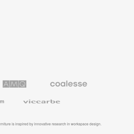
Coalesse
ns
Premium
Office
Furniture
Viccarbe
furniture is inspired by innovative research in workspace design.