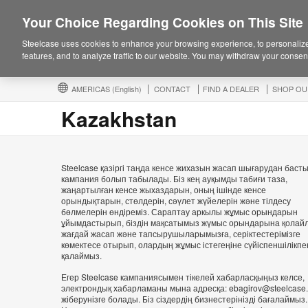
Your Choice Regarding Cookies on This Site
Steelcase uses cookies to enhance your browsing experience, to personalize
features, and to analyze traffic to our website. You may withdraw your consent
AMERICAS
(English)
CONTACT
FIND A DEALER
SHOP OU
Kazakhstan
Steelcase қазіргі таңда кенсе жихазын жасап шығарудан баст
кампания болып табылады. Біз кең ауқымды табиғи таза,
жаңартылған кенсе жыхаздарын, оның ішінде кенсе
орындықтарын, стөлдерін, сәүлет жүйелерін және тілдесу
бөлмелерін өндіреміз. Сараптау аркылы жұмыс орындарын
ұйымдастырып, біздін мақсатымыз жүмыс орындарына қолай
жағдай жасап және тапсырушыларымызға, серіктестерімізге
көмектесе отырып, олардың жұмыс істегеңіне сүйіспеншілікпе
қалаймыз.
Егер Steelcase кампаниясымен тікелей хабарласқыңыз келсе,
электрондық хабарламаны мына адресқа: ebagirov@steelcase
жіберунізге болады. Біз сіздердің бизнестерінізді бағалаймыз.