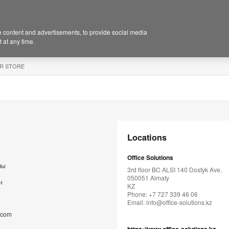
 content and advertisements, to provide social media
 at any time.
R STORE
ы
Locations
Office Solutions
лы
3rd floor BC ALSI 140 Dostyk Ave.
050051 Almaty
н
KZ
Phone: +7 727 339 46 06
Email:
info@office-solutions.kz
.com