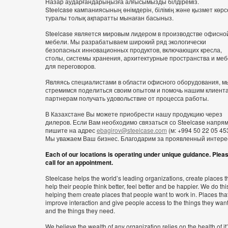
Назар аударғандарыңызға алғысымызды білдіреміз.
Steelcase кампаниясының өнімдерін, білімің және қызмет көрс
туралы толық ақпаратты мынаған басыныз.
Steelcase является мировым лидером в производстве офисно
мебели. Мы разрабатываем широкий ряд экологически
безопасных инновационных продуктов, включающих кресла,
столы, системы хранения, архитектурные пространства и ме
для переговоров.
Являясь специалистами в области офисного оборудования, м
стремимся поделиться своим опытом и помочь нашим клиент
партнерам получать удовольствие от процесса работы.
В Казахстане Вы можете приобрести нашу продукцию через
дилеров. Если Вам необходимо связаться со Steelcase напря
пишите на адрес
ebagirov@steelcase.com
(м: +994 50 22 05 453
Мы уважаем Ваш бизнес. Благодарим за проявленный интере
Each of our locations is operating under unique guidance. Plea
call for an appointment.
Steelcase helps the world’s leading organizations, create places t
help their people think better, feel better and be happier. We do thi
helping them create places that people want to work in. Places tha
improve interaction and give people access to the things they wan
and the things they need.
We believe the wealth of any organization relies on the health of it