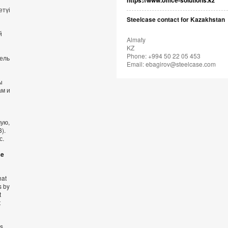
https://www.office-solutions.kz
етүі
Steelcase contact for Kazakhstan
й
Almaty
KZ
Phone: +994 50 22 05 453
бель
Email:
ebagirov@steelcase.com
ы
ам и
мую,
).
с.
se
hat
s by
t
t
’s