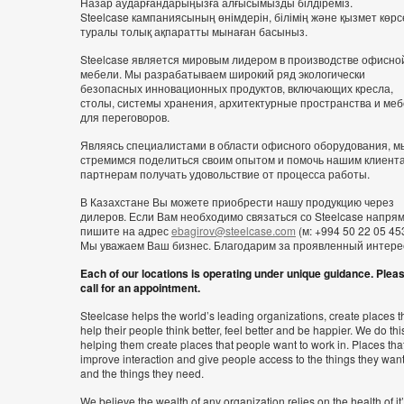
Назар аударғандарыңызға алғысымызды білдіреміз.
Steelcase кампаниясының өнімдерін, білімің және қызмет көрс
туралы толық ақпаратты мынаған басыныз.
Steelcase является мировым лидером в производстве офисно
мебели. Мы разрабатываем широкий ряд экологически
безопасных инновационных продуктов, включающих кресла,
столы, системы хранения, архитектурные пространства и ме
для переговоров.
Являясь специалистами в области офисного оборудования, м
стремимся поделиться своим опытом и помочь нашим клиент
партнерам получать удовольствие от процесса работы.
В Казахстане Вы можете приобрести нашу продукцию через
дилеров. Если Вам необходимо связаться со Steelcase напря
пишите на адрес
ebagirov@steelcase.com
(м: +994 50 22 05 453
Мы уважаем Ваш бизнес. Благодарим за проявленный интере
Each of our locations is operating under unique guidance. Plea
call for an appointment.
Steelcase helps the world’s leading organizations, create places t
help their people think better, feel better and be happier. We do thi
helping them create places that people want to work in. Places tha
improve interaction and give people access to the things they wan
and the things they need.
We believe the wealth of any organization relies on the health of it