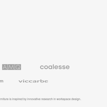
Coalesse
ns
Premium
Office
Furniture
Viccarbe
furniture is inspired by innovative research in workspace design.