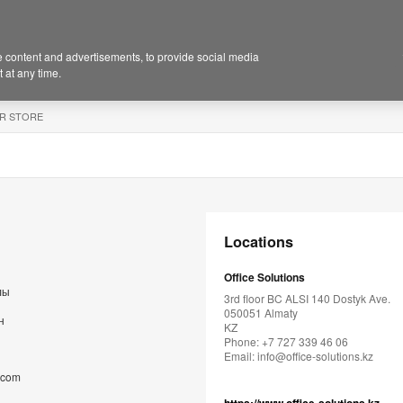
 content and advertisements, to provide social media
 at any time.
R STORE
ы
Locations
Office Solutions
лы
3rd floor BC ALSI 140 Dostyk Ave.
050051 Almaty
н
KZ
Phone: +7 727 339 46 06
Email:
info@office-solutions.kz
.com