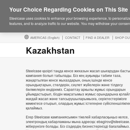
Your Choice Regarding Cookies on This Site
Steelcase uses cookies to enhance your browsing experience, to personalize
features, and to analyze traffic to our website. You may withdraw your consent
AMERICAS
(English)
CONTACT
FIND A DEALER
SHOP OU
Kazakhstan
Steelcase қазіргі таңда кенсе жихазын жасап шығарудан баст
кампания болып табылады. Біз кең ауқымды табиғи таза,
жаңартылған кенсе жыхаздарын, оның ішінде кенсе
орындықтарын, стөлдерін, сәүлет жүйелерін және тілдесу
бөлмелерін өндіреміз. Сараптау аркылы жұмыс орындарын
ұйымдастырып, біздін мақсатымыз жүмыс орындарына қолай
жағдай жасап және тапсырушыларымызға, серіктестерімізге
көмектесе отырып, олардың жұмыс істегеңіне сүйіспеншілікпе
қалаймыз.
Егер Steelcase кампаниясымен тікелей хабарласқыңыз келсе,
электрондық хабарламаны мына адресқа: ebagirov@steelcase
жіберунізге болады. Біз сіздердің бизнестерінізді бағалаймыз.