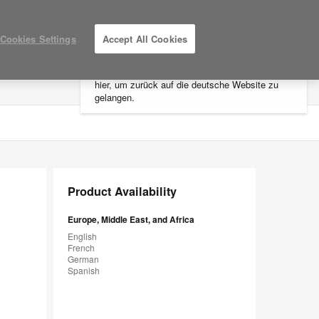
×
Cookies Settings
Accept All Cookies
Sie befinden sich aktuell auf der
nordamerikanischen Website.
Klicken Sie
hier, um zurück auf die deutsche Website zu
LOG IN / REGISTER
MY PROJECTS
gelangen.
Product Availability
Europe, Middle East, and Africa
English
French
German
Spanish