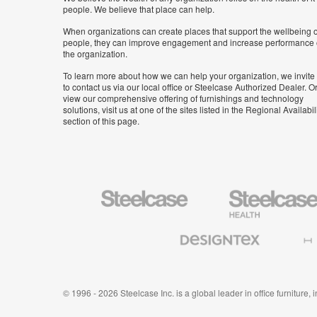
people. We believe that place can help.
When organizations can create places that support the wellbeing o
people, they can improve engagement and increase performance 
the organization.
To learn more about how we can help your organization, we invite
to contact us via our local office or Steelcase Authorized Dealer. Or
view our comprehensive offering of furnishings and technology
solutions, visit us at one of the sites listed in the Regional Availabil
section of this page.
Steelcase
Steelcase
Health
Furniture
Designtex
Halcon
Textiles
and
Wallcoverings
© 1996 - 2026 Steelcase Inc. is a global leader in office furniture,