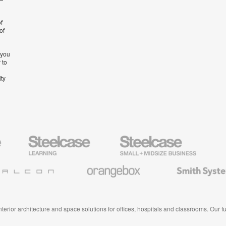
f
of
 you
 to
ity
Steelcase
Steelcase
AMQ
Education
Small
Solutio
Furniture
Business
Orangebox
Smith
System
 interior architecture and space solutions for offices, hospitals and classrooms. Our 