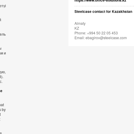
https://www.office-solutions.kz
етүі
Steelcase contact for Kazakhstan
й
Almaty
KZ
Phone: +994 50 22 05 453
бель
Email:
ebagirov@steelcase.com
ы
ам и
мую,
).
с.
se
hat
s by
t
t
’s