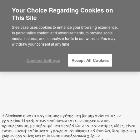
Your Choice Regarding Cookies on
×
This Site
Greece
Está usted en la web de América.
Para
Steelcase uses cookies to enhance your browsing experience,
acceder a la información de España haga
to personalize content and advertisements, to provide social
click aquí.
media features, and to analyze traffic to our website. You may
withdraw your consent at any time.
Cookies Settings
Accept All Cookies
Η Steelcase είναι ο παγκόσμιος ηγέτης στη βιομηχανία επίπλων
γραφείου. Η γκάμα των προϊόντων και των υπηρεσιών που
προσφέρουμε, με σεβασμό στο περιβάλλον και καινοτόμες ιδέες, είναι
εντυπωσιακή: καθίσματα, γραφεία, αποθηκευτικά έπιπλα, διαμόρφωση
χώρων εργασίας και επίπλωση συνεδριακών χώρων.