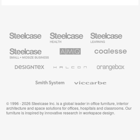
Steelcase
Steelcase
Steelcase
Health
Education
Furniture
Furniture
Steelcase
AMQ
Coalesse
Small
Solutions
Premium
Business
Office
Furniture
Designtex
Halcon
Orangebox
Textiles
and
Wallcoverings
Smith
Viccarbe
System
© 1996 - 2026 Steelcase Inc. is a global leader in office furniture, interior
architecture and space solutions for offices, hospitals and classrooms. Our
furniture is inspired by innovative research in workspace design.