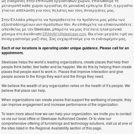
Ως ειδήμονες στην επίπλωση εργασιακών χώρων, επιδιώκουμε τη
μετατροπή κάθε χώρου εργασίας σε μοναδική εμπειρία. Έτσι, η εργασία
γίνεται απόλαυση για τους πελάτες και τους συνεργάτες μας.
Στην Ελλάδα μπορείτε να προμηθευτείτε τα προϊόντα μας μέσω των
εξουσιοδοτημένων αντιπροσώπων που. Αν επιθυμείτε να επικοινωνήσετε
απευθείας με την Steelcase, μπορείτε να μας στείλετε ηλεκτρονικό
μήνυμα στη διεύθυνση
ERAHAV1@steelcase.com
. Θα είναι μεγάλη τιμή να
συνεργαστούμε μαζί σας. Σας ευχαριστούμε για το ενδιαφέρον μας.
Each of our locations is operating under unique guidance. Please call for an
appointment.
Steelcase helps the world’s leading organizations, create places that help their
people think better, feel better and be happier. We do this by helping them create
places that people want to work in. Places that improve interaction and give
people access to the things they want and the things they need.
We believe the wealth of any organization relies on the health of it’s people. We
believe that place can help.
When organizations can create places that support the wellbeing of people, they
can improve engagement and increase performance of the organization.
To learn more about how we can help your organization, we invite you to contact
us via our local office or Steelcase Authorized Dealer. Or to view our
comprehensive offering of furnishings and technology solutions, visit us at one of
the sites listed in the Regional Availability section of this page.