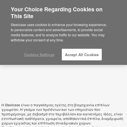
Your Choice Regarding Cookies on
×
This Site
Greece
Sie befinden sich aktuell auf der
Steelcase uses cookies to enhance your browsing experience,
nordamerikanischen Website.
Klicken Sie
to personalize content and advertisements, to provide social
hier, um zurück auf die deutsche Website zu
media features, and to analyze traffic to our website. You may
gelangen.
withdraw your consent at any time.
Cookies Settings
Accept All Cookies
Η Steelcase είναι ο παγκόσμιος ηγέτης στη βιομηχανία επίπλων
γραφείου. Η γκάμα των προϊόντων και των υπηρεσιών που
προσφέρουμε, με σεβασμό στο περιβάλλον και καινοτόμες ιδέες, είναι
εντυπωσιακή: καθίσματα, γραφεία, αποθηκευτικά έπιπλα, διαμόρφωση
χώρων εργασίας και επίπλωση συνεδριακών χώρων.