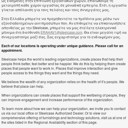
Ως ειδήμονες στην επίπλωση εργασιακών χώρων, επιδιώκουμε τη
μετατροπή κάθε χώρου εργασίας σε μοναδική εμπειρία. Έτσι, η εργασία
γίνεται απόλαυση για τους πελάτες και τους συνεργάτες μας.
Στην Ελλάδα μπορείτε να προμηθευτείτε τα προϊόντα μας μέσω των
εξουσιοδοτημένων αντιπροσώπων που. Αν επιθυμείτε να επικοινωνήσετε
απευθείας με την Steelcase, μπορείτε να μας στείλετε ηλεκτρονικό
μήνυμα στη διεύθυνση
ERAHAV1@steelcase.com
. Θα είναι μεγάλη τιμή να
συνεργαστούμε μαζί σας. Σας ευχαριστούμε για το ενδιαφέρον μας.
Each of our locations is operating under unique guidance. Please call for an
appointment.
Steelcase helps the world’s leading organizations, create places that help their
people think better, feel better and be happier. We do this by helping them create
places that people want to work in. Places that improve interaction and give
people access to the things they want and the things they need.
We believe the wealth of any organization relies on the health of it’s people. We
believe that place can help.
When organizations can create places that support the wellbeing of people, they
can improve engagement and increase performance of the organization.
To learn more about how we can help your organization, we invite you to contact
us via our local office or Steelcase Authorized Dealer. Or to view our
comprehensive offering of furnishings and technology solutions, visit us at one of
the sites listed in the Regional Availability section of this page.