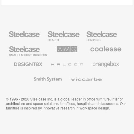
Steelcase
Steelcase
Steelcase
Health
Education
Furniture
Furniture
Steelcase
AMQ
Coalesse
Small
Solutions
Premium
Business
Office
Furniture
Designtex
Halcon
Orangebox
Textiles
and
Wallcoverings
Smith
Viccarbe
System
© 1996 - 2026 Steelcase Inc. is a global leader in office furniture, interior
architecture and space solutions for offices, hospitals and classrooms. Our
furniture is inspired by innovative research in workspace design.