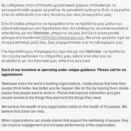
Ως ειδήμονες στην επίπλωση εργασιακών χώρων, επιδιώκουμε τη
μετατροπή κάθε χώρου εργασίας σε μοναδική εμπειρία. Έτσι, η εργασία
γίνεται απόλαυση για τους πελάτες και τους συνεργάτες μας.
Στην Ελλάδα μπορείτε να προμηθευτείτε τα προϊόντα μας μέσω των
εξουσιοδοτημένων αντιπροσώπων που. Αν επιθυμείτε να επικοινωνήσετε
απευθείας με την Steelcase, μπορείτε να μας στείλετε ηλεκτρονικό
μήνυμα στη διεύθυνση
ERAHAV1@steelcase.com
. Θα είναι μεγάλη τιμή να
συνεργαστούμε μαζί σας. Σας ευχαριστούμε για το ενδιαφέρον μας.
Για περισσότερες πληροφορίες σχετικά με την Steelcase, τα προϊόντα,
την τεχνογνωσία και τις υπηρεσίες μας, κάντε κλικ εδώ για να
συνδεθείτε με τον δικτυακό μας τόπο στα αγγλικά.
Each of our locations is operating under unique guidance. Please call for an
appointment.
Steelcase helps the world’s leading organizations, create places that help their
people think better, feel better and be happier. We do this by helping them create
places that people want to work in. Places that improve interaction and give
people access to the things they want and the things they need.
We believe the wealth of any organization relies on the health of it’s people. We
believe that place can help.
When organizations can create places that support the wellbeing of people, they
can improve engagement and increase performance of the organization.