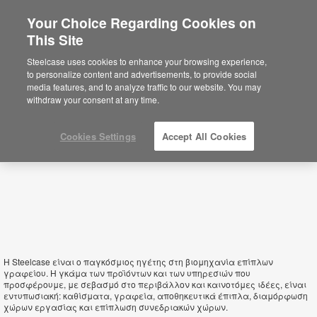
Your Choice Regarding Cookies on
×
This Site
Cyprus
You are now on the Americas site.
Click
Steelcase uses cookies to enhance your browsing experience,
here to go back to the APAC English site.
to personalize content and advertisements, to provide social
media features, and to analyze traffic to our website. You may
withdraw your consent at any time.
Cookies Settings
Accept All Cookies
Η Steelcase είναι ο παγκόσμιος ηγέτης στη βιομηχανία επίπλων
γραφείου. Η γκάμα των προϊόντων και των υπηρεσιών που
προσφέρουμε, με σεβασμό στο περιβάλλον και καινοτόμες ιδέες, είναι
εντυπωσιακή: καθίσματα, γραφεία, αποθηκευτικά έπιπλα, διαμόρφωση
χώρων εργασίας και επίπλωση συνεδριακών χώρων.