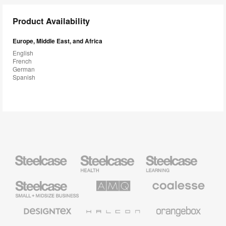
Product Availability
Europe, Middle East, and Africa
English
French
German
Spanish
Steelcase
Steelcase
Steelcase
Health
Education
Furniture
Furniture
Steelcase
AMQ
Coalesse
Small
Solutions
Premium
Business
Office
Furniture
Designtex
Halcon
Orangebox
Textiles
and