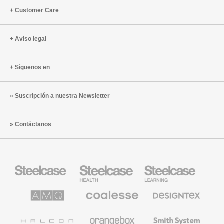
Customer Care
Aviso legal
Síguenos en
Suscripción a nuestra Newsletter
Contáctanos
Mobiliario
Mobiliario
Mobiliario
Steelcase
para
para
sanidad
educación
de
de
AMQ
Mobiliario
Textiles
Steelcase
Steelcase
Solutions
premium
de
de
Designtex
Coalesse
Halcon
Orangebox
Smith
System