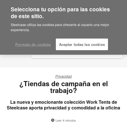
Selecciona tu opción para las cookies
×
Are you in United States?
de este sitio.
Would you like to see Products we sell in
Steelcase utiliza las cookies para ofrecerle al usuario una mejor
your region?
experiencia.
Americas
English
Formato de cookies
Aceptar todas las cookies
Español
Privacidad
¿Tiendas de campaña en el
trabajo?
La nueva y emocionante colección Work Tents de
Steelcase aporta privacidad y comodidad a la oficina
Leer 4 minutos