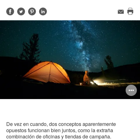
Compartir
Compartir
Compartir
Compartir
Correo
electrónico
Imp
en
en
en
en
est
Facebook
Twitter
Pinterest
Linked-
pág
in
A
i
De vez en cuando, dos conceptos aparentemente
opuestos funcionan bien juntos, como la extraña
combinación de oficinas y tiendas de campaña.