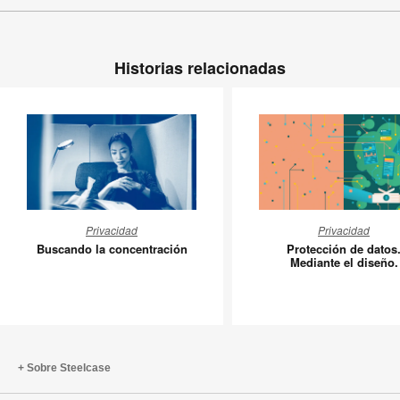
Historias relacionadas
Buscando
Protecci
Privacidad
Privacidad
la
de
Buscando la concentración
Protección de datos
concentración
datos.
Mediante el diseño.
Mediant
el
diseño.
Sobre Steelcase