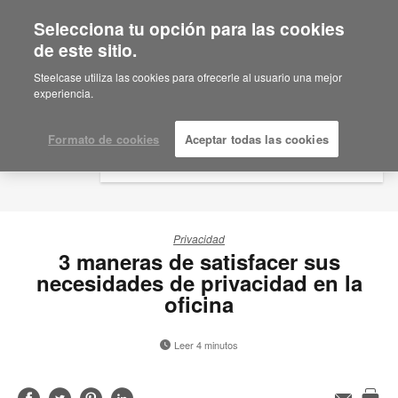
Selecciona tu opción para las cookies
×
Are you in United States?
de este sitio.
Would you like to see Products we sell in
Steelcase utiliza las cookies para ofrecerle al usuario una mejor
your region?
experiencia.
Americas
English
Formato de cookies
Aceptar todas las cookies
Español
Privacidad
3 maneras de satisfacer sus
necesidades de privacidad en la
oficina
Leer 4 minutos