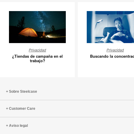
¿Tiendas
Buscand
Privacidad
Privacidad
de
la
¿Tiendas de campaña en el
Buscando la concentra
campaña
concentr
trabajo?
en
el
trabajo?
Sobre Steelcase
Customer Care
Aviso legal