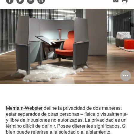
Compartir
Compartir
Compartir
Compartir
Correo
electrónico
Imp
en
en
en
en
est
Facebook
Twitter
Pinterest
Linked-
pág
in
A
i
Merriam-Webster
define la privacidad de dos maneras:
estar separados de otras personas – física o visualmente-
y libre de intrusiones no autorizadas. La privacidad es un
término difícil de definir. Posee diferentes significados. Si
bien puede referirse a la soledad o al aislamiento,