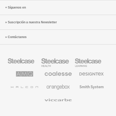
Síguenos en
Suscripción a nuestra Newsletter
Contáctanos
Mobiliario
Mobiliario
Mobiliario
Steelcase
para
para
sanidad
educación
de
de
AMQ
Mobiliario
Textiles
Steelcase
Steelcase
Solutions
premium
de
de
Designtex
Coalesse
Halcon
Orangebox
Smith
System
Viccarbe