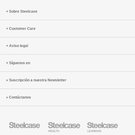
aprendiz
híbrido:
Sobre Steelcase
7
claves
Customer Care
Aviso legal
Síguenos en
Suscripción a nuestra Newsletter
Contáctanos
Mobiliario
Mobiliario
Mobiliario
Steelcase
para
para
sanidad
educación