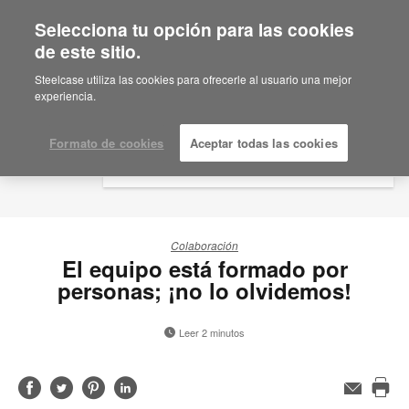
Selecciona tu opción para las cookies
×
Are you in United States?
de este sitio.
Would you like to see Products we sell in
Steelcase utiliza las cookies para ofrecerle al usuario una mejor
your region?
experiencia.
Americas
English
Formato de cookies
Aceptar todas las cookies
Español
Colaboración
El equipo está formado por
personas; ¡no lo olvidemos!
Leer 2 minutos
Compartir
Compartir
Compartir
Compartir
Correo
electrónico
Imp