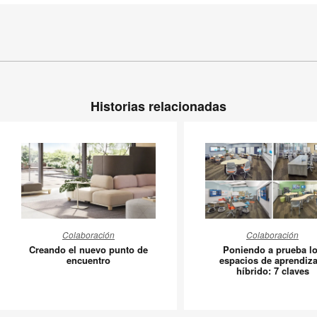
Historias relacionadas
Creando
Poniend
Colaboración
Colaboración
el
a
Creando el nuevo punto de
Poniendo a prueba l
nuevo
prueba
encuentro
espacios de aprendiza
híbrido: 7 claves
punto
los
de
espacios
encuentro
de