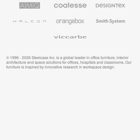
de
de
AMQ
Mobiliario
Textiles
Steelcase
Steelcase
Solutions
premium
de
de
Designtex
Coalesse
Halcon
Orangebox
Smith
System
Viccarbe
© 1996 - 2026 Steelcase Inc. is a global leader in office furniture, interior
architecture and space solutions for offices, hospitals and classrooms. Our
furniture is inspired by innovative research in workspace design.