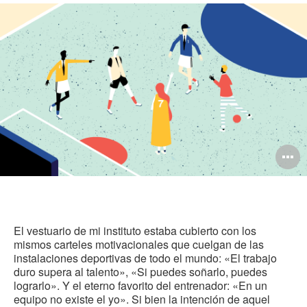
en
en
en
en
est
Facebook
Twitter
Pinterest
Linked-
pág
in
A
i
El vestuario de mi instituto estaba cubierto con los
mismos carteles motivacionales que cuelgan de las
instalaciones deportivas de todo el mundo: «El trabajo
duro supera al talento», «Si puedes soñarlo, puedes
lograrlo». Y el eterno favorito del entrenador: «En un
equipo no existe el yo». Si bien la intención de aquel