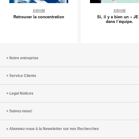
Retrouver
Si,
Intimité
Intimité
la
il
Retrouver la concentration
Si, il y a bien un « JE
concentration
y
dans l’équipe.
a
bien
un
«
JE
Notre entreprise
»
dans
Service Clients
l’équipe.
Legal Notices
Suivez-nous!
Abonnez-vous à la Newsletter sur nos Recherches