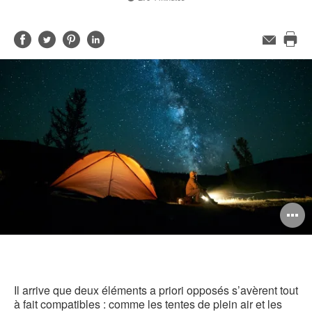
Partager
Partager
Partager
Partager
Adresse
de
Imp
sur
sur
sur
sur
contact
cet
Facebook
Twitter
Pinterest
LinkedIn
pag
O
l'
b
d
Il arrive que deux éléments a priori opposés s’avèrent tout
à fait compatibles : comme les tentes de plein air et les
l