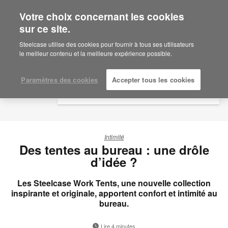
Votre choix concernant les cookies
×
Are you in United States?
sur ce site.
Would you like to see Products we sell in
Steelcase utilise des cookies pour fournir à tous ses utilisateurs
your region?
le meilleur contenu et la meilleure expérience possible.
Americas
English
Paramètres des cookies
Accepter tous les cookies
Español
Intimité
Des tentes au bureau : une drôle
d’idée ?
Les Steelcase Work Tents, une nouvelle collection
inspirante et originale, apportent confort et intimité au
bureau.
Lire 4 minutes