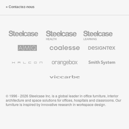
Contactez-nous
Steelcase
Steelcase
Steelcase
Health
Mobilier
pour
le
AMQ
Coalesse
Designtex
secteur
Solutions
Mobilier
Textiles
de
de
et
l’Education
Bureau
Revêtements
Halcon
Orangebox
Smith
Premium
Muraux
System
Viccarbe
© 1996 - 2026 Steelcase Inc. is a global leader in office furniture, interior
architecture and space solutions for offices, hospitals and classrooms. Our
furniture is inspired by innovative research in workspace design.