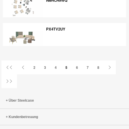
NM4CH9WQ
NM4CH9WQ
PX4TV2UY
PX4TV2UY
Erste
Vorherige
Nächste
2
3
4
5
6
7
8
Seite
Seite
Seite
Letzte
Seite
Über Steelcase
Kundenbetreuung