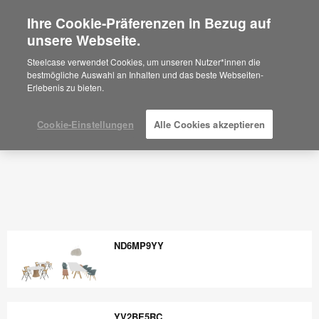
Ihre Cookie-Präferenzen in Bezug auf
×
Are you in United States?
unsere Webseite.
Would you like to see Products we sell in
Steelcase verwendet Cookies, um unseren Nutzer*innen die
your region?
bestmögliche Auswahl an Inhalten und das beste Webseiten-
Erlebenis zu bieten.
Americas
English
Español
Cookie-Einstellungen
Alle Cookies akzeptieren
ND6MP9YY
ND6MP9YY
YV2BE5RC