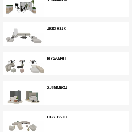
YV2BE5RC
JS8XE8JX
JS8XE8JX
MV2AM4HT
MV2AM4HT
ZJ5MM5QJ
ZJ5MM5QJ
CR8FB6UQ