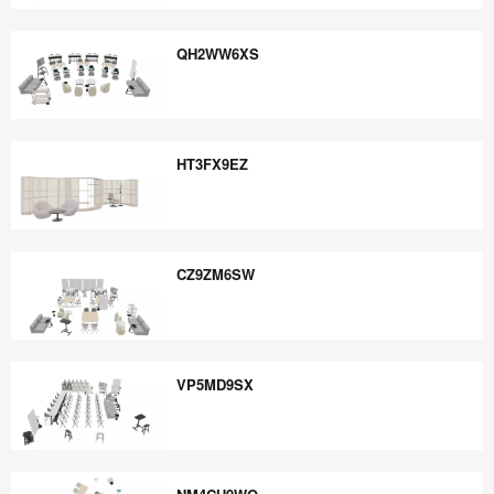
CR8FB6UQ
QH2WW6XS
QH2WW6XS
HT3FX9EZ
HT3FX9EZ
CZ9ZM6SW
CZ9ZM6SW
VP5MD9SX
VP5MD9SX