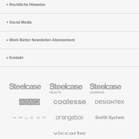
Rechtliche Hinweise
Social Media
Work Better Newsletter-Abonnement
Kontakt
Steelcase
Steelcase
Steelcase
Büromöbel
Health
Education
Möbel
AMQ
Coalesse
Designtex
Solutions
Büromöbel
Textilien
und
Wandverkleidung
Halcon
Orangebox
Smith
System
Viccarbe