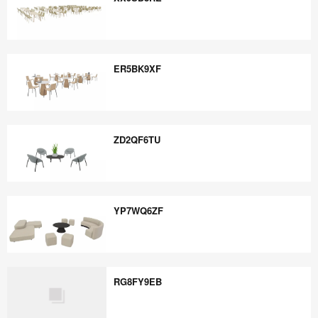
XX9SD8RE
ER5BK9XF
ER5BK9XF
ZD2QF6TU
ZD2QF6TU
YP7WQ6ZF
YP7WQ6ZF
RG8FY9EB