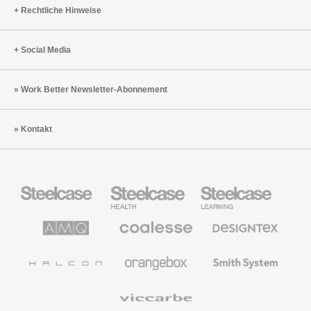
Rechtliche Hinweise
Social Media
Work Better Newsletter-Abonnement
Kontakt
Steelcase
Steelcase
Steelcase
Büromöbel
Health
Education
Möbel
AMQ
Coalesse
Designtex
Solutions
Büromöbel
Textilien
und
Wandverkleidung
Halcon
Orangebox
Smith
System
Viccarbe