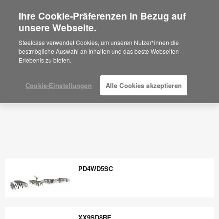
Ihre Cookie-Präferenzen in Bezug auf
×
Are you in United States?
unsere Webseite.
Would you like to see Products we sell in
Steelcase verwendet Cookies, um unseren Nutzer*innen die
your region?
bestmögliche Auswahl an Inhalten und das beste Webseiten-
Erlebenis zu bieten.
Americas
English
Español
Cookie-Einstellungen
Alle Cookies akzeptieren
PD4WD5SC
PD4WD5SC
XX9SD8RE