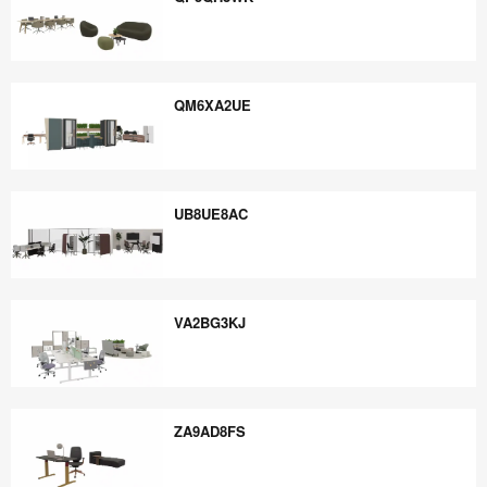
QP5QH3WK
QM6XA2UE
QM6XA2UE
UB8UE8AC
UB8UE8AC
VA2BG3KJ
VA2BG3KJ
ZA9AD8FS