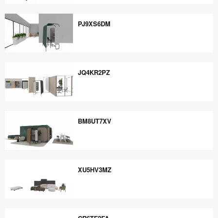
ZA9AD8FS
PJ9XS6DM
PJ9XS6DM
JQ4KR2PZ
JQ4KR2PZ
BM8UT7XV
BM8UT7XV
XU5HV3MZ
XU5HV3MZ