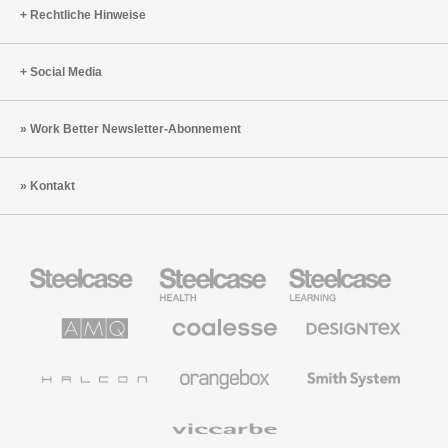
Rechtliche Hinweise
Social Media
Work Better Newsletter-Abonnement
Kontakt
Steelcase
Steelcase
Steelcase
Büromöbel
Health
Education
Möbel
AMQ
Coalesse
Designtex
Solutions
Büromöbel
Textilien
und
Wandverkleidung
Halcon
Orangebox
Smith
System
Viccarbe