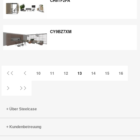
CR6TF2FA
CR6TF2FA
CY9BZ7XM
CY9BZ7XM
Erste
Vorherige
10
11
12
13
14
15
16
Seite
Seite
Nächste
Letzte
Seite
Seite
Über Steelcase
Kundenbetreuung