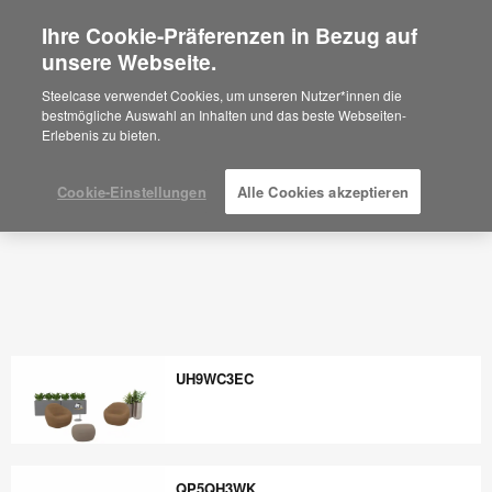
Ihre Cookie-Präferenzen in Bezug auf
×
Are you in United States?
unsere Webseite.
Would you like to see Products we sell in
Steelcase verwendet Cookies, um unseren Nutzer*innen die
your region?
bestmögliche Auswahl an Inhalten und das beste Webseiten-
Erlebenis zu bieten.
Americas
English
Español
Cookie-Einstellungen
Alle Cookies akzeptieren
UH9WC3EC
UH9WC3EC
QP5QH3WK