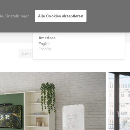
×
Are you in United States?
ie-Einstellungen
Alle Cookies akzeptieren
Would you like to see Products we sell in
your region?
Americas
EINLOGGEN / ANMELDEN
English
Español