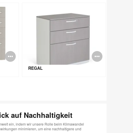
g
Bildbeschreibung
Bildbes
öffnen
öffnen
REGAL
SCHIEBE
ick auf Nachhaltigkeit
Umwelt ein, indem wir unsere Rolle beim Klimawandel
irkungen minimieren, um eine nachhaltigere und