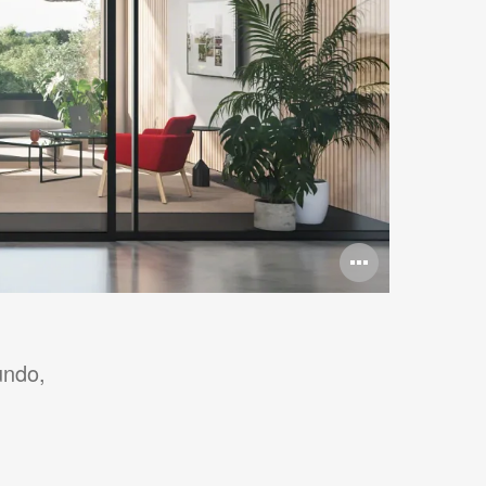
Abrir
imagen
undo,