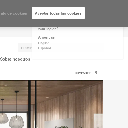
×
Are you in United States?
ato de cookies
Aceptar todas las cookies
Would you like to see Products we sell in
your region?
LOGIN / REGISTRARSE
Americas
English
Español
Sobre nosotros
COMPARTIR