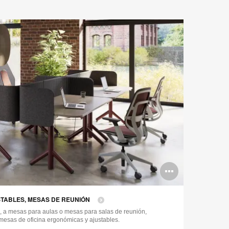
Abrir
imagen
STABLES, MESAS DE REUNIÓN
s, a mesas para aulas o mesas para salas de reunión,
mesas de oficina ergonómicas y ajustables.