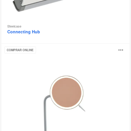
Steelcase
Connecting Hub
Lámpara
Ab
COMPRAR ONLINE
Steelcase
Eclipse
i