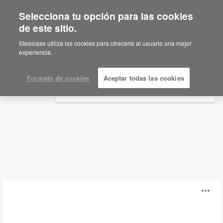
Selecciona tu opción para las cookies
×
Are you in United States?
de este sitio.
Accesorios
Would you like to see Products we sell in
Steelcase utiliza las cookies para ofrecerle al usuario una mejor
your region?
experiencia.
Filtros
Americas
English
Formato de cookies
Aceptar todas las cookies
Español
Steelcase
Ab
Power
Hub
i