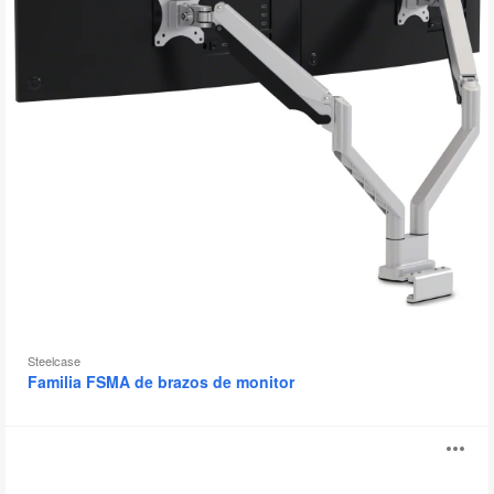
Steelcase
Familia FSMA de brazos de monitor
PowerPod
Ab