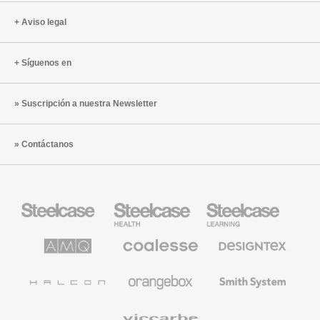
Aviso legal
Síguenos en
Suscripción a nuestra Newsletter
Contáctanos
Mobiliario
Mobiliario
Mobiliario
Steelcase
para
para
sanidad
educación
de
de
AMQ
Mobiliario
Textiles
Steelcase
Steelcase
Solutions
premium
de
de
Designtex
Coalesse
Halcon
Orangebox
Smith
System
Viccarbe