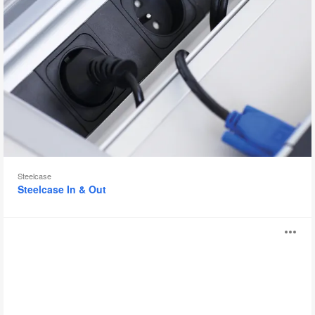
Steelcase
Steelcase In & Out
Plurio
Ab
i