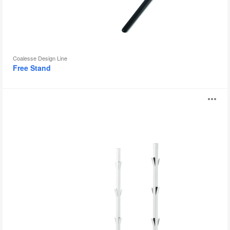
Coalesse Design Line
Free Stand
Window
Ab
i