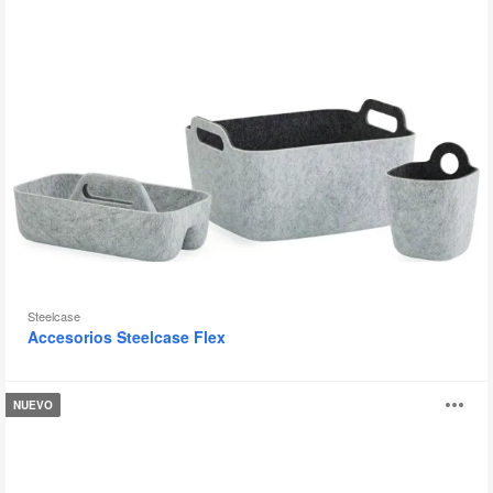
Steelcase
Accesorios Steelcase Flex
Iluminación
Ab
NUEVO
Lucén
i