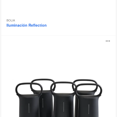
BOLIA
Iluminación Reflection
Steelcase
Ab
Flex
Mobile
i
Power