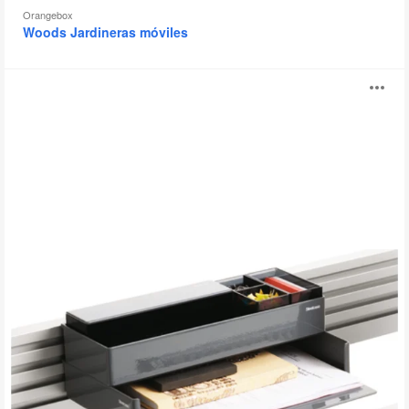
Orangebox
Woods Jardineras móviles
1+1
Ab
Accesorios
Organización
i