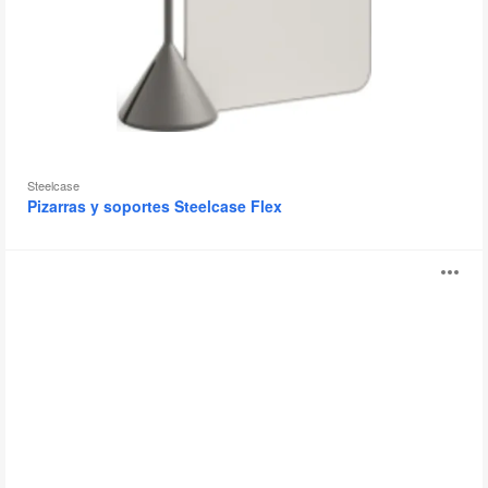
Steelcase
Pizarras y soportes Steelcase Flex
Accesorios
Ab
Steelcase
Flex
i