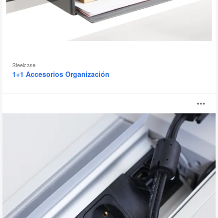
Steelcase
1+1 Accesorios Organización
Steelcase
Ab
In
&
i
Out