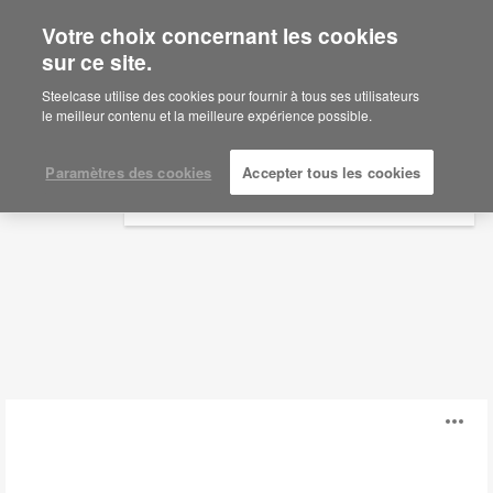
Votre choix concernant les cookies
×
Are you in United States?
sur ce site.
Accessoires
Would you like to see Products we sell in
Steelcase utilise des cookies pour fournir à tous ses utilisateurs
your region?
le meilleur contenu et la meilleure expérience possible.
Filtres
Americas
English
Paramètres des cookies
Accepter tous les cookies
Español
Collection
Ou
Zen
l'