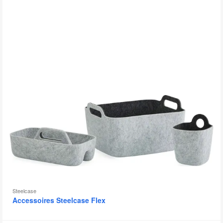
bu
d
l'
Steelcase
Accessoires Steelcase Flex