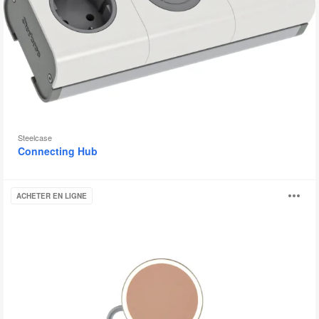
Steelcase
Connecting Hub
Lampe
Ou
ACHETER EN LIGNE
Steelcase
Eclipse
l'
bu
d