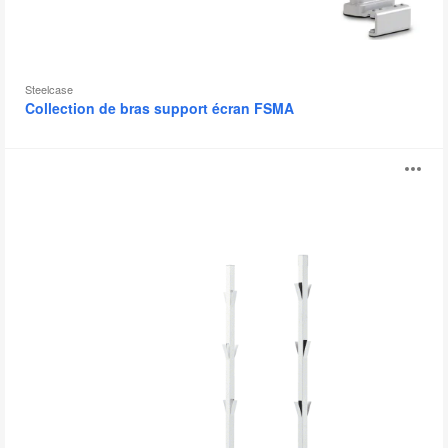
Steelcase
Collection de bras support écran FSMA
Window
Ou
l'
bu
d
l'