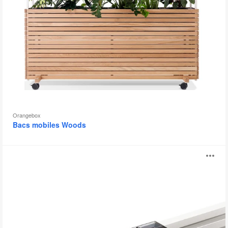
Orangebox
Bacs mobiles Woods
1+1
Ou
Outils
d’organisation
l'
bu