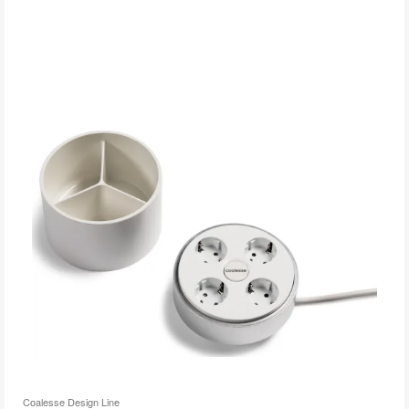
l'
bu
d
l'
Coalesse Design Line