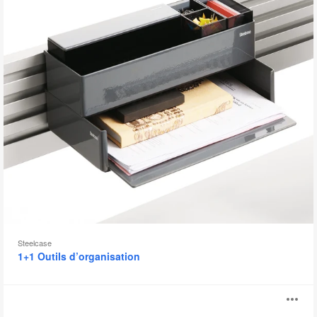
d
l'
Steelcase
1+1 Outils d’organisation
Volley
Ou