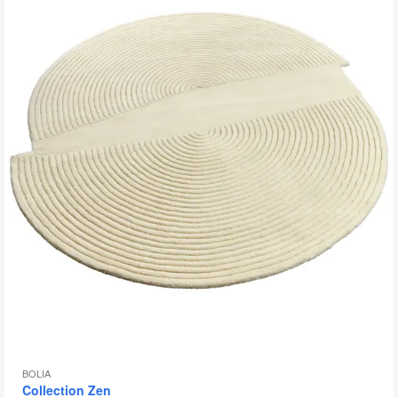
bu
d
l'
BOLIA
Collection Zen