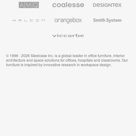
le
AMQ
Coalesse
Designtex
secteur
Solutions
Mobilier
Textiles
de
de
et
l’Education
Bureau
Revêtements
Halcon
Orangebox
Smith
Premium
Muraux
System
Viccarbe
© 1996 - 2026 Steelcase Inc. is a global leader in office furniture, interior
architecture and space solutions for offices, hospitals and classrooms. Our
furniture is inspired by innovative research in workspace design.