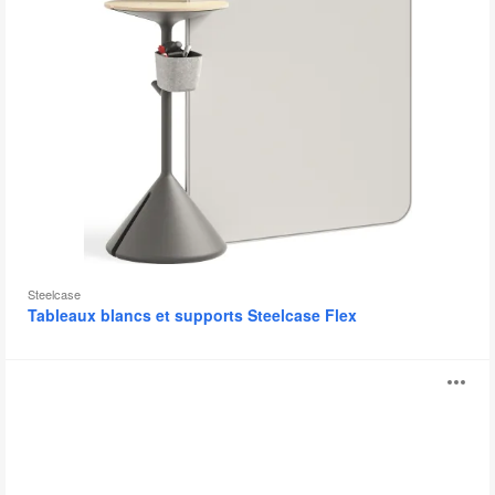
Steelcase
Tableaux blancs et supports Steelcase Flex
Accessoires
Ou
Steelcase
Flex
l'