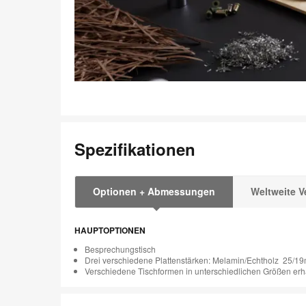
Spezifikationen
Optionen + Abmessungen
Weltweite V
HAUPTOPTIONEN
Besprechungstisch
Drei verschiedene Plattenstärken: Melamin/Echtholz 25
Verschiedene Tischformen in unterschiedlichen Größen erhä