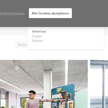
×
Are you in United States?
ie-Einstellungen
Alle Cookies akzeptieren
Would you like to see Products we sell in
your region?
Americas
EINLOGGEN / ANMELDEN
English
Español