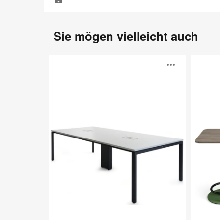
Sie mögen vielleicht auch
FrameFour
Obelos®
Bildb
Konferenztische
öffne