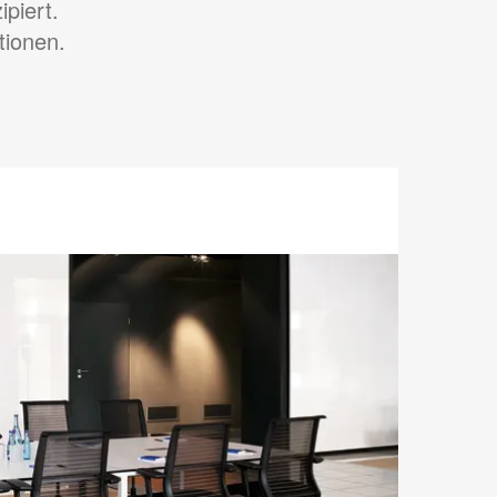
piert.
tionen.