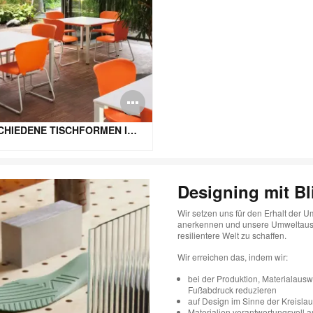
schreibung
Bildbeschreibun
öffnen
VERSCHIEDENE TISCHFORMEN IN UNTERSCHIEDLICHEN GRÖSSEN ERHÄLTLICH
Designing mit Bl
Wir setzen uns für den Erhalt der 
anerkennen und unsere Umweltausw
resilientere Welt zu schaffen.
Wir erreichen das, indem wir:
bei der Produktion, Materialaus
Fußabdruck reduzieren
auf Design im Sinne der Kreislau
Materialien verantwortungsvoll 