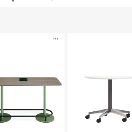
TouchDown
eschreibung
Bildbeschreibu
n
öffnen