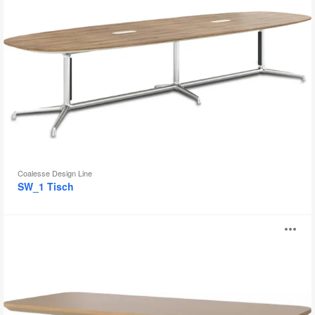
Coalesse Design Line
SW_1 Tisch
BOLIA
B
Seed
Tisch
öf