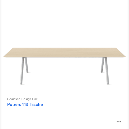
Coalesse Design Line
Potrero415 Tische
Allt
B