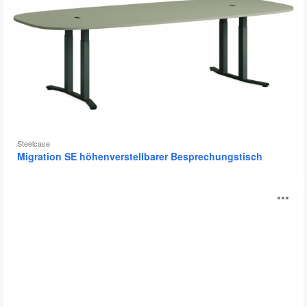
Steelcase
Migration SE höhenverstellbarer Besprechungstisch
BAE
B
öf