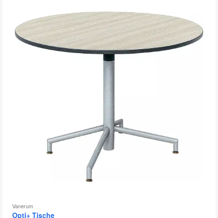
öf
Vanerum
Opti+ Tische