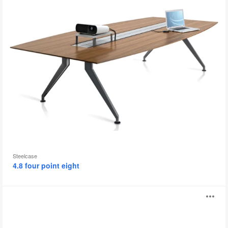
Steelcase
4.8 four point eight
Opti+
B
Tische