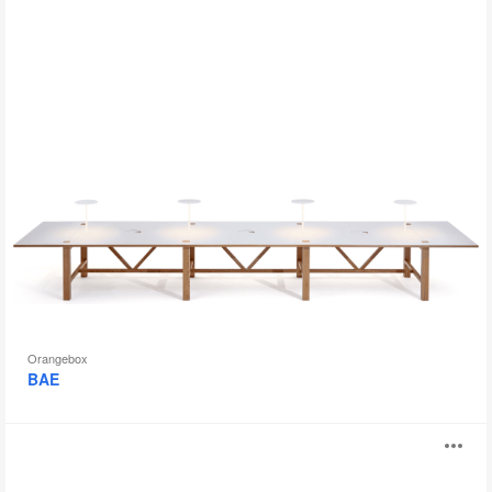
Orangebox
BAE
Convo
B