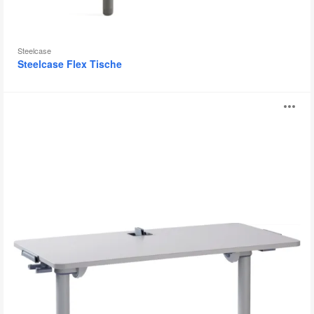
Steelcase
Steelcase Flex Tische
Verb
B
öf