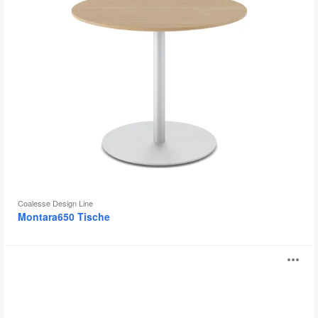
Coalesse Design Line
Montara650 Tische
Potrero415
B
Light
Tisch
öf