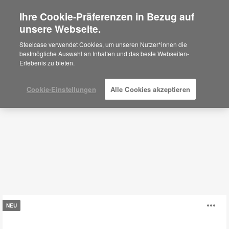
Ihre Cookie-Präferenzen in Bezug auf
×
Are you in United States?
unsere Webseite.
Konferenztische + Besprechungstische
Would you like to see Products we sell in
Steelcase verwendet Cookies, um unseren Nutzer*innen die
your region?
bestmögliche Auswahl an Inhalten und das beste Webseiten-
Erlebenis zu bieten.
Filter
Americas
English
Español
Cookie-Einstellungen
Alle Cookies akzeptieren
Tessel
B
NEU