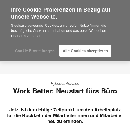
Ihre Cookie-Präferenzen in Bezug auf
×
Are you in United States?
unsere Webseite.
Would you like to see Products we sell in
Steelcase verwendet Cookies, um unseren Nutzer*innen die
your region?
bestmögliche Auswahl an Inhalten und das beste Webseiten-
Erlebenis zu bieten.
Americas
English
Español
Cookie-Einstellungen
Alle Cookies akzeptieren
Hybrides Arbeiten
Work Better: Neustart fürs Büro
Jetzt ist der richtige Zeitpunkt, um den Arbeitsplatz
für die Rückkehr der Mitarbeiterinnen und Mitarbeiter
neu zu erfinden.