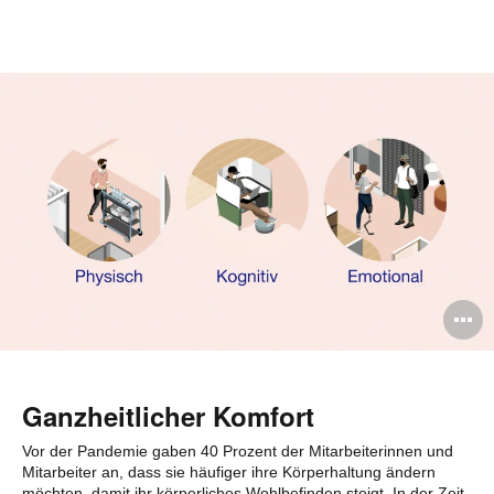
ö
B
ö
Ganzheitlicher Komfort
Vor der Pandemie gaben 40 Prozent der Mitarbeiterinnen und
Mitarbeiter an, dass sie häufiger ihre Körperhaltung ändern
möchten, damit ihr körperliches Wohlbefinden steigt. In der Zeit,