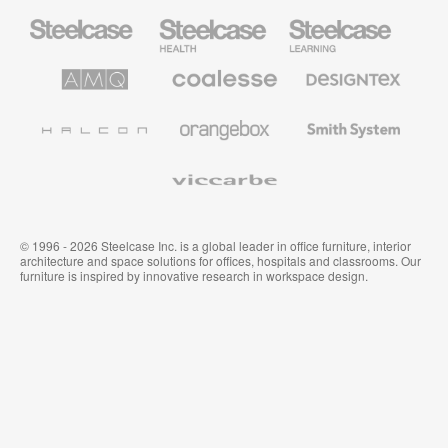
Steelcase
Steelcase
Steelcase
Büromöbel
Health
Education
Möbel
AMQ
Coalesse
Designtex
Solutions
Büromöbel
Textilien
und
Wandverkleidung
Halcon
Orangebox
Smith
System
Viccarbe
© 1996 - 2026 Steelcase Inc. is a global leader in office furniture, interior
architecture and space solutions for offices, hospitals and classrooms. Our
furniture is inspired by innovative research in workspace design.