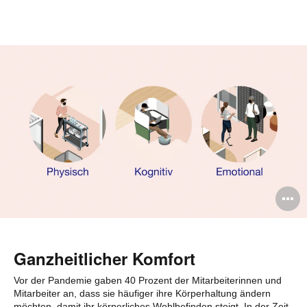
ö
B
ö
Ganzheitlicher Komfort
Vor der Pandemie gaben 40 Prozent der Mitarbeiterinnen und
Mitarbeiter an, dass sie häufiger ihre Körperhaltung ändern
möchten, damit ihr körperliches Wohlbefinden steigt. In der Zeit,