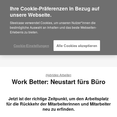
Ihre Cookie-Präferenzen in Bezug auf
×
Are you in United States?
unsere Webseite.
Would you like to see Products we sell in
Steelcase verwendet Cookies, um unseren Nutzer*innen die
your region?
bestmögliche Auswahl an Inhalten und das beste Webseiten-
Erlebenis zu bieten.
Americas
English
Español
Cookie-Einstellungen
Alle Cookies akzeptieren
Hybrides Arbeiten
Work Better: Neustart fürs Büro
Jetzt ist der richtige Zeitpunkt, um den Arbeitsplatz
für die Rückkehr der Mitarbeiterinnen und Mitarbeiter
neu zu erfinden.