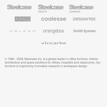
Steelcase
Steelcase
Steelcase
Büromöbel
Health
Education
Möbel
AMQ
Coalesse
Designtex
Solutions
Büromöbel
Textilien
und
Wandverkleidung
Halcon
Orangebox
Smith
System
Viccarbe
© 1996 - 2026 Steelcase Inc. is a global leader in office furniture, interior
architecture and space solutions for offices, hospitals and classrooms. Our
furniture is inspired by innovative research in workspace design.