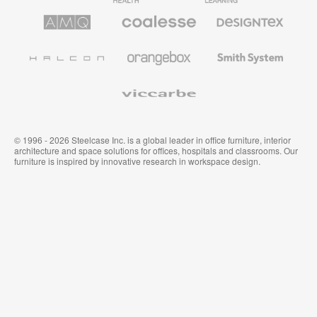
AMQ
Coalesse
Designtex
Solutions
Büromöbel
Textilien
und
Wandverkleidung
Halcon
Orangebox
Smith
System
Viccarbe
© 1996 - 2026 Steelcase Inc. is a global leader in office furniture, interior
architecture and space solutions for offices, hospitals and classrooms. Our
furniture is inspired by innovative research in workspace design.