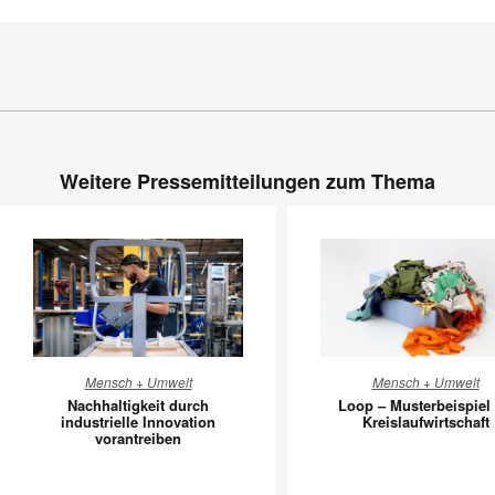
Weitere Pressemitteilungen zum Thema
Nachhaltigkeit
Loop
Mensch + Umwelt
Mensch + Umwelt
durch
–
Nachhaltigkeit durch
Loop – Musterbeispiel 
industrielle
Musterbe
industrielle Innovation
Kreislaufwirtschaft
vorantreiben
Innovation
für
vorantreiben
Kreislauf