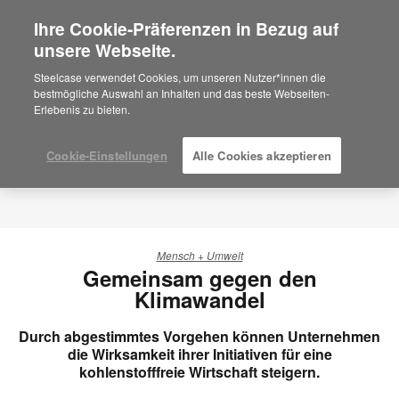
Ihre Cookie-Präferenzen in Bezug auf
×
Are you in United States?
unsere Webseite.
Would you like to see Products we sell in
Steelcase verwendet Cookies, um unseren Nutzer*innen die
your region?
bestmögliche Auswahl an Inhalten und das beste Webseiten-
Erlebenis zu bieten.
Americas
English
Español
Cookie-Einstellungen
Alle Cookies akzeptieren
Mensch + Umwelt
Gemeinsam gegen den
Klimawandel
Durch abgestimmtes Vorgehen können Unternehmen
die Wirksamkeit ihrer Initiativen für eine
kohlenstofffreie Wirtschaft steigern.