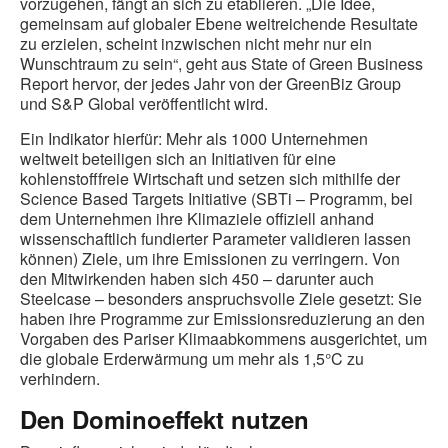
vorzugehen, fängt an sich zu etablieren. „Die Idee,
gemeinsam auf globaler Ebene weitreichende Resultate
zu erzielen, scheint inzwischen nicht mehr nur ein
Wunschtraum zu sein“, geht aus State of Green Business
Report hervor, der jedes Jahr von der GreenBiz Group
und S&P Global veröffentlicht wird.
Ein Indikator hierfür: Mehr als 1000 Unternehmen
weltweit beteiligen sich an Initiativen für eine
kohlenstofffreie Wirtschaft und setzen sich mithilfe der
Science Based Targets Initiative (SBTi – Programm, bei
dem Unternehmen ihre Klimaziele offiziell anhand
wissenschaftlich fundierter Parameter validieren lassen
können) Ziele, um ihre Emissionen zu verringern. Von
den Mitwirkenden haben sich 450 – darunter auch
Steelcase – besonders anspruchsvolle Ziele gesetzt: Sie
haben ihre Programme zur Emissionsreduzierung an den
Vorgaben des Pariser Klimaabkommens ausgerichtet, um
die globale Erderwärmung um mehr als 1,5°C zu
verhindern.
Den Dominoeffekt nutzen