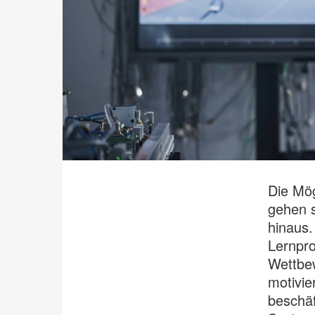
Die Mög
gehen s
hinaus.
Lernpr
Wettbew
motivie
beschäf