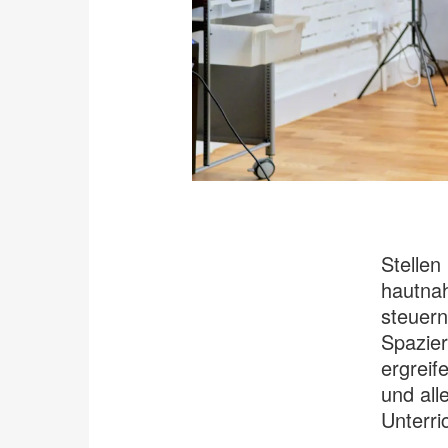
Stellen
hautnah
steuern
Spazie
ergreif
und all
Unterri