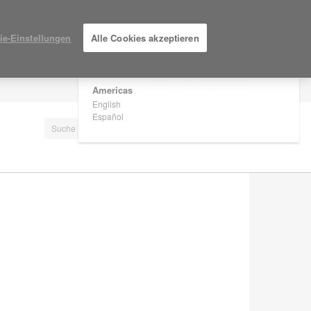
×
Are you in United States?
ie-Einstellungen
Alle Cookies akzeptieren
Would you like to see Products we sell in
your region?
Americas
EINLOGGEN / ANMELDEN
English
Español