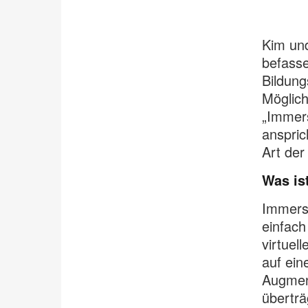
Kim und
befasse
Bildung
Möglich
„Immers
anspric
Art der
Was is
Immersi
einfach
virtuell
auf ei
Augment
überträ