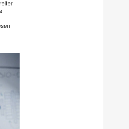
reiter
e
esen