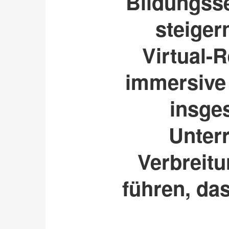
Bildungss
steiger
Virtual-
immersive
insges
Unter
Verbreitu
führen, da