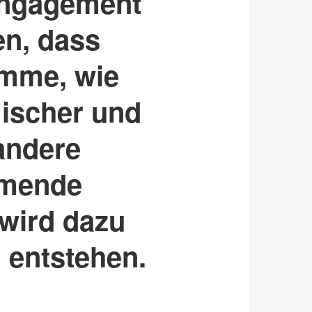
Engagement
en, dass
amme, wie
ischer und
 andere
hmende
 wird dazu
 entstehen.