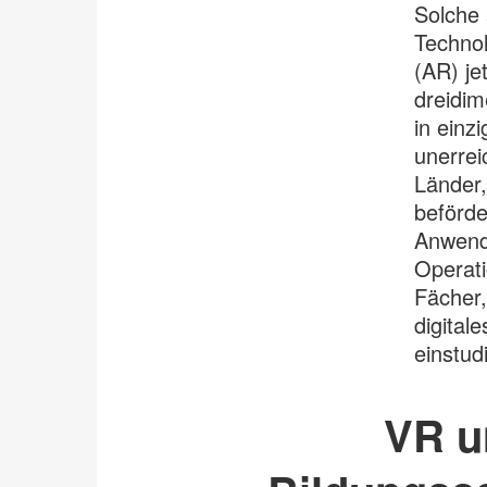
Solche 
Technol
(AR) je
dreidim
in einz
unerrei
Länder,
beförde
Anwendu
Operati
Fächer,
digital
einstud
VR u