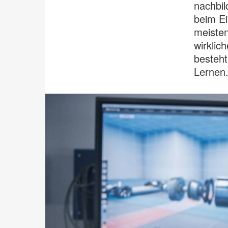
nachbil
beim Ei
meisten
wirklic
besteht
Lernen.