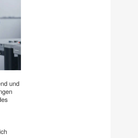
end und
ungen
des
ich