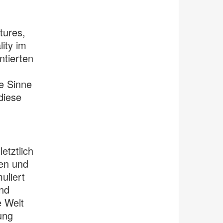
tures,
ity im
ntierten
le Sinne
diese
etztlich
ten und
uliert
nd
e Welt
ung