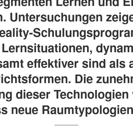
egmenten Lernen und 
n. Untersuchungen zeig
Reality-Schulungsprogr
 Lernsituationen, dynam
amt effektiver sind als
richtsformen. Die zune
ng dieser Technologien
ss neue Raumtypologien