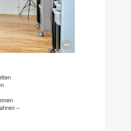
Bildbeschreib
öffnen
elten
en
ahmen
wahren –