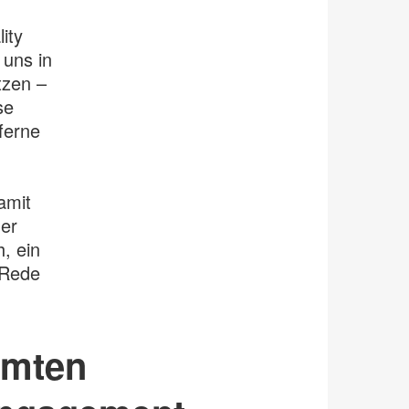
ity
 uns in
tzen –
se
ferne
amit
er
, ein
 Rede
mmten