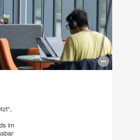
Bildbes
öffnen
tzt“,
ds im
ssbar