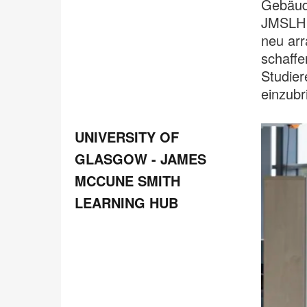
Gebäud
JMSLH w
neu arr
schaffe
Studier
einzubr
Universit
UNIVERSITY OF
of
GLASGOW - JAMES
Glasgow
-
MCCUNE SMITH
James
LEARNING HUB
McCune
Smith
Learning
Hub