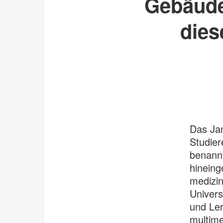
Gebäude 
dies
Das Ja
Studier
benannt
hineing
medizi
Univers
und Le
multim