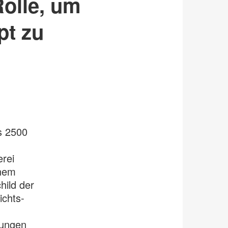
Rolle, um
pt zu
s 2500
erei
inem
ild der
ichts-
bungen