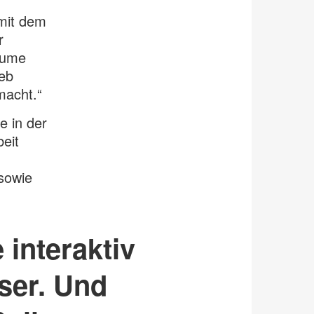
mit dem
r
äume
eb
macht.“
e in der
eit
sowie
 interaktiv
ser. Und