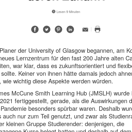
Lesen 9 Minuten
Auf
Auf
Auf
Auf
E-
Mail-
Diese
Facebook
Twitter
Pinterest
LinkedIn
Adresse
Seite
teilen
teilen
teilen
teilen
drucken
 Planer der University of Glasgow begannen, am K
 neues Lernzentrum für den fast 200 Jahre alten 
iten, war klar, dass es zukunftsorientiert und flexib
sollte. Keiner von ihnen hätte damals jedoch ahne
 wie wichtig diese Aspekte werden würden.
mes McCune Smith Learning Hub (JMSLH) wurde 
2021 fertiggestellt, gerade, als die Auswirkungen 
Pandemie besonders spürbar waren. Deshalb wur
 auch nur zum Teil genutzt, und zwar als Studien
er kleinen Gruppe Studierender: denjenigen, die
ezogene Kurse belegt hatten und deshalb auf dem