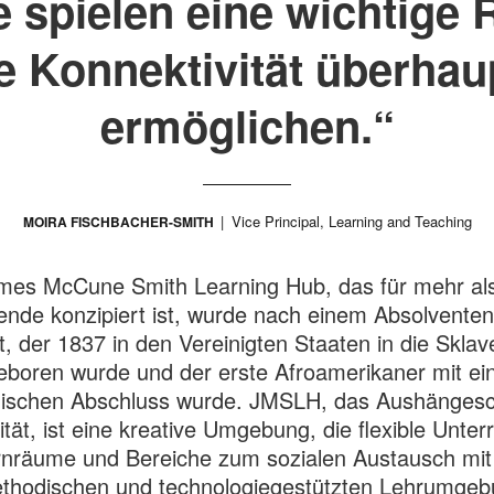
spielen eine wichtige 
e Konnektivität überhau
ermöglichen.“
Vice Principal, Learning and Teaching
MOIRA FISCHBACHER-SMITH
mes McCune Smith Learning Hub, das für mehr al
ende konzipiert ist, wurde nach einem Absolventen
, der 1837 in den Vereinigten Staaten in die Sklav
eboren wurde und der erste Afroamerikaner mit e
nischen Abschluss wurde. JMSLH, das Aushängesch
ität, ist eine kreative Umgebung, die flexible Unterr
rnräume und Bereiche zum sozialen Austausch mit
ethodischen und technologiegestützten Lehrumge