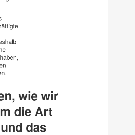
s
äftigte
eshalb
che
 haben,
den
en.
n, wie wir
m die Art
 und das