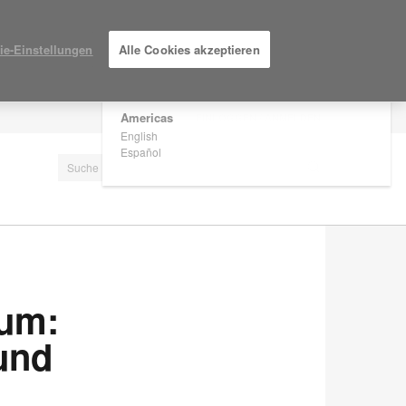
×
Are you in United States?
ie-Einstellungen
Alle Cookies akzeptieren
Would you like to see Products we sell in
your region?
Americas
EINLOGGEN / ANMELDEN
English
Español
rum:
 und