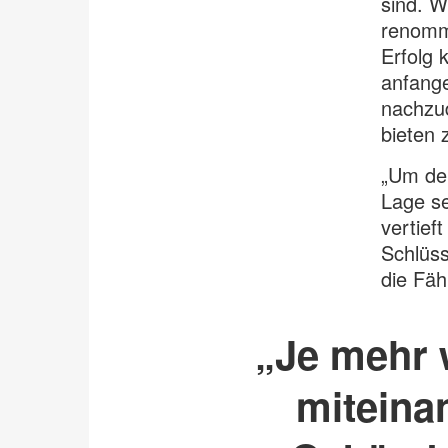
sind. W
renommi
Erfolg 
anfang
nachzud
bieten 
„Um den
Lage s
vertief
Schlüss
die Fäh
„Je mehr w
miteina