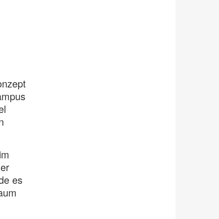
onzept
Campus
el
n
im
der
de es
raum