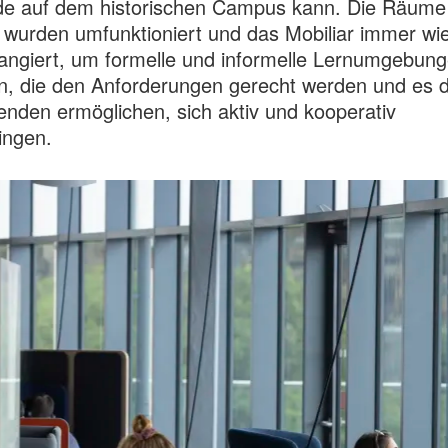
e auf dem historischen Campus kann. Die Räume
urden umfunktioniert und das Mobiliar immer wi
angiert, um formelle und informelle Lernumgebun
n, die den Anforderungen gerecht werden und es 
enden ermöglichen, sich aktiv und kooperativ
ingen.
y