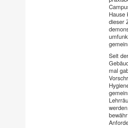
Campus
Hause k
dieser 
demonst
umfunkt
gemeins
Seit de
Gebäude
mal ga
Vorschr
Hygiene
gemeins
Lehrräu
werden.
bewährt
Anforde