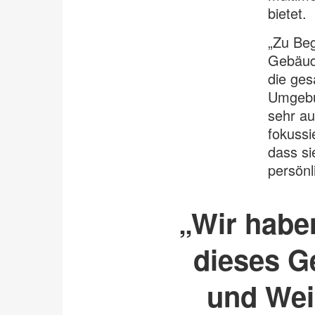
bietet.
„Zu Beg
Gebäude
die ges
Umgebu
sehr au
fokussi
dass si
persönl
„Wir habe
dieses G
und Wei