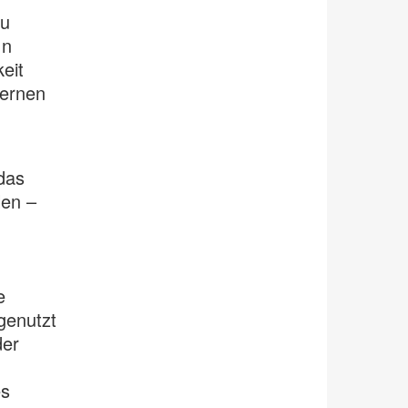
zu
In
eit
Lernen
das
len –
e
genutzt
der
es