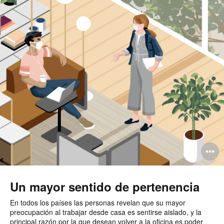
A
i
Un mayor sentido de pertenencia
En todos los países las personas revelan que su mayor
preocupación al trabajar desde casa es sentirse aislado, y la
principal razón por la que desean volver a la oficina es poder