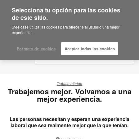
Selecciona tu opción para las cookies
×
Are you in United States?
de este sitio.
Would you like to see Products we sell in
Steelcase utiliza las cookies para ofrecerle al usuario una mejor
your region?
experiencia.
Americas
English
Formato de cookies
Aceptar todas las cookies
Español
Trabajo híbrido
Trabajemos mejor. Volvamos a una
mejor experiencia.
Las personas necesitan y esperan una experiencia
laboral que sea realmente mejor que la que tenían.