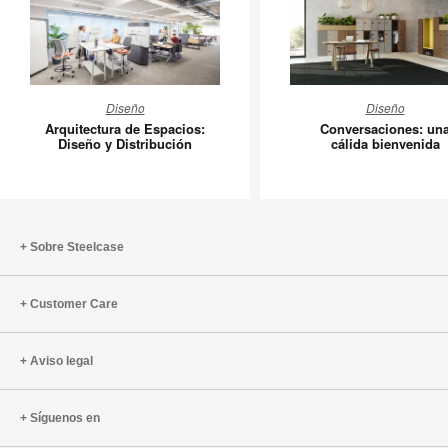
Arquitectura
Conversa
Diseño
Diseño
de
una
Arquitectura de Espacios:
Conversaciones: un
Espacios:
cálida
Diseño y Distribución
cálida bienvenida
Diseño
bienveni
y
Distribución
Sobre Steelcase
Customer Care
Aviso legal
Síguenos en