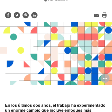
Leer 14 minutos
Compartir
Compartir
Compartir
Compartir
Correo
electrónico
Imp
en
en
en
en
est
Facebook
Twitter
Pinterest
Linked-
pág
in
A
i
En los últimos dos años, el trabajo ha experimentado
un enorme cambio que incluye enfoques más