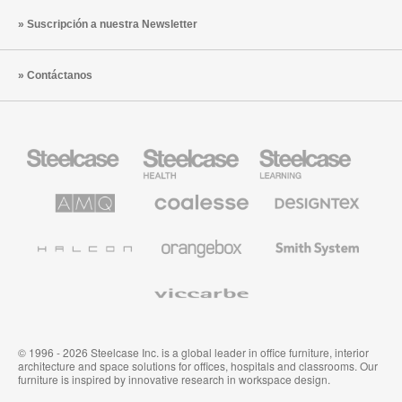
Suscripción a nuestra Newsletter
Contáctanos
Mobiliario
Mobiliario
Mobiliario
Steelcase
para
para
sanidad
educación
de
de
AMQ
Mobiliario
Textiles
Steelcase
Steelcase
Solutions
premium
de
de
Designtex
Coalesse
Halcon
Orangebox
Smith
System
Viccarbe
© 1996 - 2026 Steelcase Inc. is a global leader in office furniture, interior
architecture and space solutions for offices, hospitals and classrooms. Our
furniture is inspired by innovative research in workspace design.