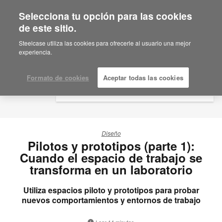
Selecciona tu opción para las cookies
×
Are you in United States?
de este sitio.
Would you like to see Products we sell in
Steelcase utiliza las cookies para ofrecerle al usuario una mejor
your region?
experiencia.
Americas
English
Formato de cookies
Aceptar todas las cookies
Español
Diseño
Pilotos y prototipos (parte 1):
Cuando el espacio de trabajo se
transforma en un laboratorio
Utiliza espacios piloto y prototipos para probar
nuevos comportamientos y entornos de trabajo