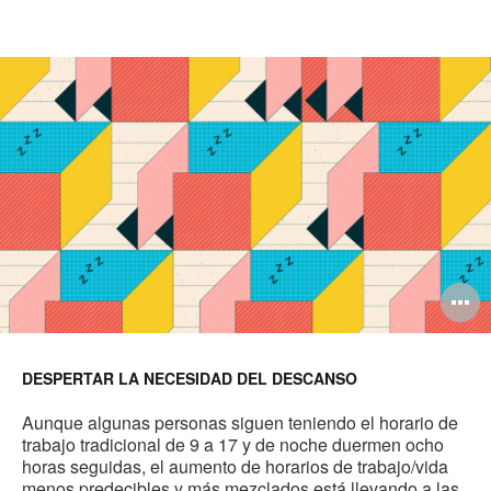
A
i
DESPERTAR LA NECESIDAD DEL DESCANSO
Aunque algunas personas siguen teniendo el horario de
trabajo tradicional de 9 a 17 y de noche duermen ocho
horas seguidas, el aumento de horarios de trabajo/vida
menos predecibles y más mezclados está llevando a las