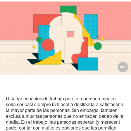
en
en
en
en
est
Facebook
Twitter
Pinterest
Linked-
pág
in
A
i
Diseñar espacios de trabajo para «la persona media»
solía ser casi siempre la filosofía destinada a satisfacer a
la mayor parte de las personas. Sin embargo, también
excluía a muchas personas que no entraban dentro de la
media. En el trabajo, las personas esperan (y merecen)
poder contar con múltiples opciones que les permitan