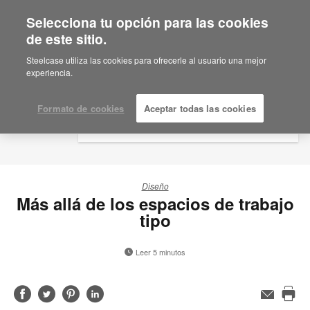
Selecciona tu opción para las cookies
×
Are you in United States?
de este sitio.
Would you like to see Products we sell in
Steelcase utiliza las cookies para ofrecerle al usuario una mejor
your region?
experiencia.
Americas
English
Formato de cookies
Aceptar todas las cookies
Español
Diseño
Más allá de los espacios de trabajo
tipo
Leer 5 minutos
Compartir
Compartir
Compartir
Compartir
Correo
electrónico
Imp