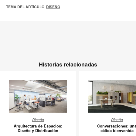
TEMA DEL ARTÍCULO
DISEÑO
Historias relacionadas
Arquitectura
Conversa
Diseño
Diseño
de
una
Arquitectura de Espacios:
Conversaciones: un
Espacios:
cálida
Diseño y Distribución
cálida bienvenida