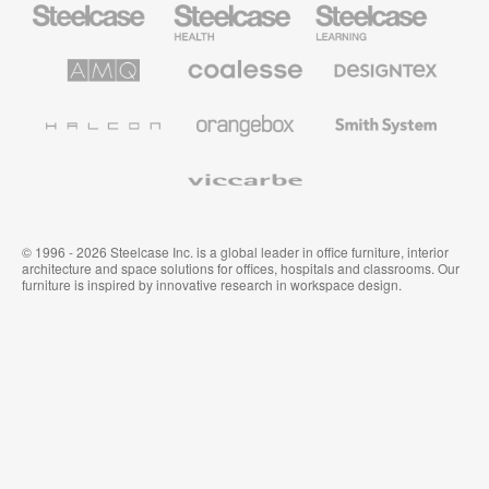
Mobiliario
Mobiliario
Mobiliario
Steelcase
para
para
sanidad
educación
de
de
AMQ
Mobiliario
Textiles
Steelcase
Steelcase
Solutions
premium
de
de
Designtex
Coalesse
Halcon
Orangebox
Smith
System
Viccarbe
© 1996 - 2026 Steelcase Inc. is a global leader in office furniture, interior
architecture and space solutions for offices, hospitals and classrooms. Our
furniture is inspired by innovative research in workspace design.