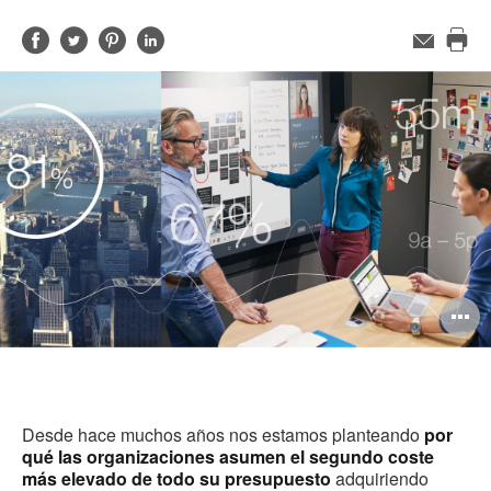
Compartir
Compartir
Compartir
Compartir
Correo
electrónico
Imp
en
en
en
en
est
Facebook
Twitter
Pinterest
Linked-
pág
in
A
i
Desde hace muchos años nos estamos planteando
por
qué las organizaciones asumen el segundo coste
más elevado de todo su presupuesto
adquiriendo