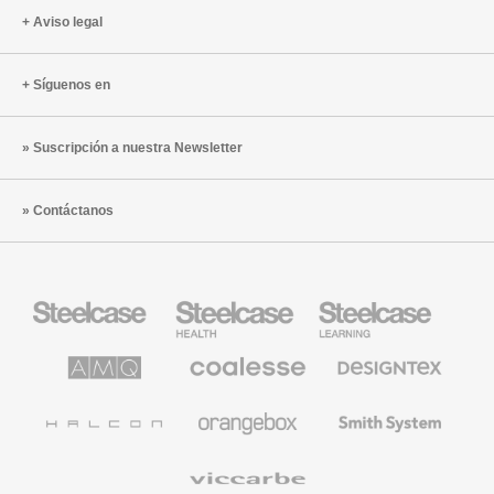
Aviso legal
Síguenos en
Suscripción a nuestra Newsletter
Contáctanos
Mobiliario
Mobiliario
Mobiliario
Steelcase
para
para
sanidad
educación
de
de
AMQ
Mobiliario
Textiles
Steelcase
Steelcase
Solutions
premium
de
de
Designtex
Coalesse
Halcon
Orangebox
Smith
System
Viccarbe