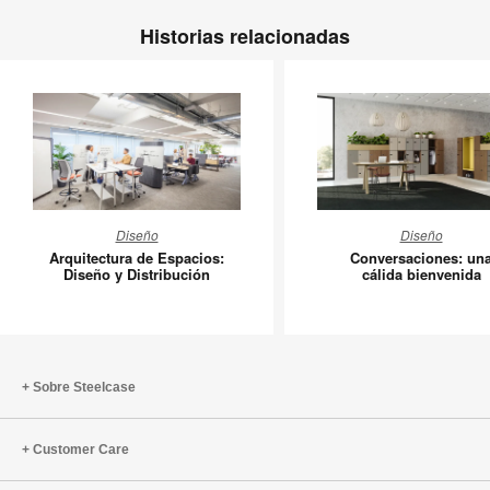
Historias relacionadas
Arquitectura
Conversa
Diseño
Diseño
de
una
Arquitectura de Espacios:
Conversaciones: un
Espacios:
cálida
Diseño y Distribución
cálida bienvenida
Diseño
bienveni
y
Distribución
Sobre Steelcase
Customer Care