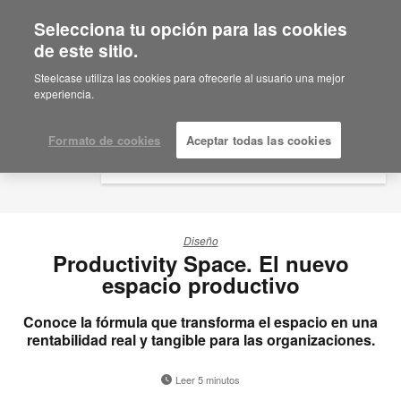
Selecciona tu opción para las cookies
×
Are you in United States?
de este sitio.
Would you like to see Products we sell in
Steelcase utiliza las cookies para ofrecerle al usuario una mejor
your region?
experiencia.
Americas
English
Formato de cookies
Aceptar todas las cookies
Español
Diseño
Productivity Space. El nuevo
espacio productivo
Conoce la fórmula que transforma el espacio en una
rentabilidad real y tangible para las organizaciones.
Leer 5 minutos