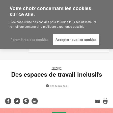
Votre choix concernant les cookies
×
Are you in United States?
sur ce site.
Would you like to see Products we sell in
Steelcase utilise des cookies pour fournir à tous ses utilisateurs
your region?
le meilleur contenu et la meilleure expérience possible.
Americas
English
Paramètres des cookies
Accepter tous les cookies
Español
Design
Des espaces de travail inclusifs
Lire 5 minutes
Partager
Partager
Partager
Partager
Adresse
de
Imp
sur
sur
sur
sur
contact
cet