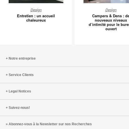
Entretien
Camper
Design
Design
:
&
Entretien : un accueil
Campers & Dens : d
un
Dens
chaleureux
nouveaux niveaux
d’intimité pour le bur
accueil
:
ouvert
chaleureux
de
nouveau
niveaux
d’intimité
pour
Notre entreprise
le
bureau
Service Clients
ouvert
Legal Notices
Suivez-nous!
Abonnez-vous à la Newsletter sur nos Recherches