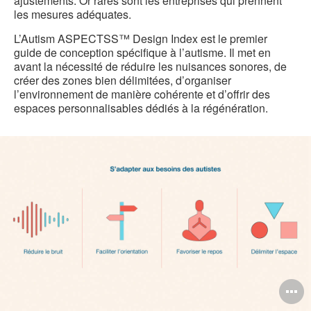
ajustements. Or rares sont les entreprises qui prennent
les mesures adéquates.
L’Autism ASPECTSS™ Design Index est le premier
guide de conception spécifique à l’autisme. Il met en
avant la nécessité de réduire les nuisances sonores, de
créer des zones bien délimitées, d’organiser
l’environnement de manière cohérente et d’offrir des
espaces personnalisables dédiés à la régénération.
O