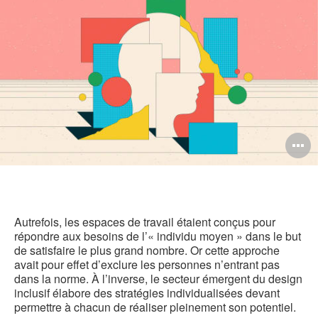
Facebook
Twitter
Pinterest
LinkedIn
pag
O
l'
b
d
Autrefois, les espaces de travail étaient conçus pour
répondre aux besoins de l’« individu moyen » dans le but
l
de satisfaire le plus grand nombre. Or cette approche
avait pour effet d’exclure les personnes n’entrant pas
dans la norme. À l’inverse, le secteur émergent du design
inclusif élabore des stratégies individualisées devant
permettre à chacun de réaliser pleinement son potentiel.