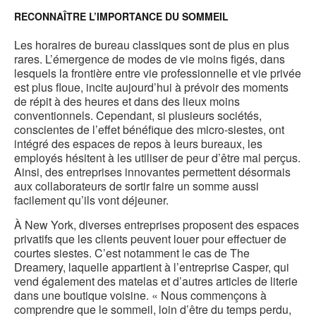
b
RECONNAÎTRE L’IMPORTANCE DU SOMMEIL
d
Les horaires de bureau classiques sont de plus en plus
rares. L’émergence de modes de vie moins figés, dans
l
lesquels la frontière entre vie professionnelle et vie privée
est plus floue, incite aujourd’hui à prévoir des moments
de répit à des heures et dans des lieux moins
conventionnels. Cependant, si plusieurs sociétés,
conscientes de l’effet bénéfique des micro-siestes, ont
intégré des espaces de repos à leurs bureaux, les
employés hésitent à les utiliser de peur d’être mal perçus.
Ainsi, des entreprises innovantes permettent désormais
aux collaborateurs de sortir faire un somme aussi
facilement qu’ils vont déjeuner.
À New York, diverses entreprises proposent des espaces
privatifs que les clients peuvent louer pour effectuer de
courtes siestes. C’est notamment le cas de The
Dreamery, laquelle appartient à l’entreprise Casper, qui
vend également des matelas et d’autres articles de literie
dans une boutique voisine. « Nous commençons à
comprendre que le sommeil, loin d’être du temps perdu,