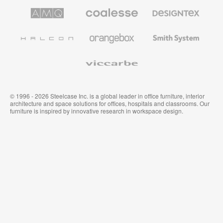
AMQ
Coalesse
Designtex
Solutions
Büromöbel
Textilien
und
Wandverkleidung
Halcon
Orangebox
Smith
System
Viccarbe
© 1996 - 2026 Steelcase Inc. is a global leader in office furniture, interior
architecture and space solutions for offices, hospitals and classrooms. Our
furniture is inspired by innovative research in workspace design.