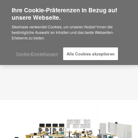
Ihre Cookie-Präferenzen in Bezug auf
×
Are you in United States?
unsere Webseite.
Planungsidee
ID: CQ9DW8HN
Would you like to see Products we sell in
Steelcase verwendet Cookies, um unseren Nutzer*innen die
your region?
bestmögliche Auswahl an Inhalten und das beste Webseiten-
Erlebenis zu bieten.
Americas
English
Español
Cookie-Einstellungen
Alle Cookies akzeptieren