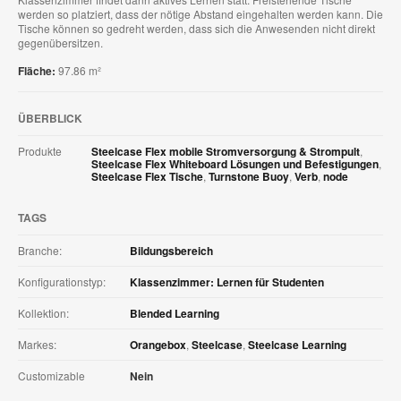
werden so platziert, dass der nötige Abstand eingehalten werden kann. Die
Tische können so gedreht werden, dass sich die Anwesenden nicht direkt
gegenübersitzen.
Fläche:
97.86 m²
ÜBERBLICK
Produkte
Steelcase Flex mobile Stromversorgung & Strompult
,
Steelcase Flex Whiteboard Lösungen und Befestigungen
,
Steelcase Flex Tische
,
Turnstone Buoy
,
Verb
,
node
TAGS
Branche:
Bildungsbereich
Konfigurationstyp:
Klassenzimmer: Lernen für Studenten
Kollektion:
Blended Learning
Markes:
Orangebox
,
Steelcase
,
Steelcase Learning
Customizable
Nein